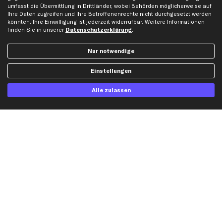
umfasst die Übermittlung in Drittländer, wobei Behörden möglicherweise auf
Ihre Daten zugreifen und Ihre Betroffenenrechte nicht durchgesetzt werden
Top Automarken
könnten. Ihre Einwilligung ist jederzeit widerrufbar. Weitere Informationen
finden Sie in unserer
Datenschutzerklärung
.
Audi Ersatzteile
BMW Ersatzteile
Nur notwendige
Ford Ersatzteile
Mercedes-Benz Ersatzteile
Einstellungen
Opel Ersatzteile
Alle zulassen
Peugeot Ersatzteile
Renault Ersatzteile
Seat Ersatzteile
Skoda Ersatzteile
VW Ersatzteile
Social Media
Jetzt APP Downloaden