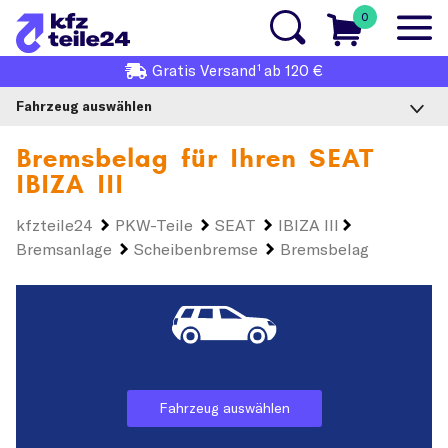
0
1
Gratis
Versand
ab 120 €
Fahrzeug auswählen
Bremsbelag für Ihren
SEAT
IBIZA III
kfzteile24
PKW-Teile
SEAT
IBIZA III
Bremsanlage
Scheibenbremse
Bremsbelag
Fahrzeug auswählen