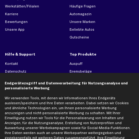
Werkstätten/Filialen
Häufige Fragen
Karriere
Automagazin
Bewertungen
Unsere Marken
Unsere App
Beliebte Autos
Gutscheine
Hilfe & Support
Top Produkte
Kontakt
Auspuff
Datenschutz
Bremsbeläge
AGB
Bremssattel
Endgerätezugriff und Datenverarbeitung für Nutzungsanalyse und
Impressum
Bremsscheiben
personalisierte Werbung
Whistleblowersystem
Lichtmaschine
Wir verwenden Tools, mit denen wir Informationen Ihres Endgeräts
Dateneinstellungen
Luftfilter
auslesen/speichern und Ihre Daten verarbeiten. Dabei setzen wir Cookies
und ähnliche Technologien ein, um Ihnen personalisierte Werbung
Widerrufsbelehrung
Ölfilter
anzuzeigen und nicht-personalisierte Werbung zu schalten. Mit Ihrer
Querlenker
Einwilligung nutzen wir Tools für die Personalisierung von Inhalten und
Anzeigen, für die Nutzungsanalyse, Erstellung von Nutzerprofilen und
Stoßdämpfer
Auswertung unserer Werbekampagnen sowie für Social-Media-Funktionen.
Ihre Daten werden auch an unsere Werbepartner weitergegeben und
Scheibenwischer
gegebenenfalls mit weiteren Daten zusammengeführt. Ihre Einwilligung