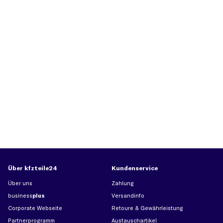
Über kfzteile24
Kundenservice
Über uns
Zahlung
business
plus
Versandinfo
Corporate Webseite
Retoure & Gewährleistung
Partnerprogramm
Austauschartikel