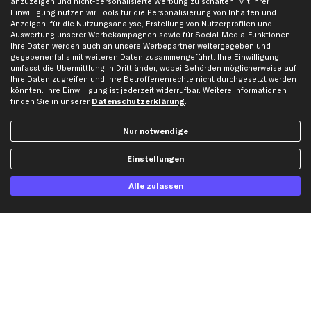
anzuzeigen und nicht-personalisierte Werbung zu schalten. Mit Ihrer
Einwilligung nutzen wir Tools für die Personalisierung von Inhalten und
Karriere
Automagazin
Anzeigen, für die Nutzungsanalyse, Erstellung von Nutzerprofilen und
Bewertungen
Unsere Marken
Auswertung unserer Werbekampagnen sowie für Social-Media-Funktionen.
Ihre Daten werden auch an unsere Werbepartner weitergegeben und
Unsere App
Beliebte Autos
gegebenenfalls mit weiteren Daten zusammengeführt. Ihre Einwilligung
umfasst die Übermittlung in Drittländer, wobei Behörden möglicherweise auf
Gutscheine
Ihre Daten zugreifen und Ihre Betroffenenrechte nicht durchgesetzt werden
könnten. Ihre Einwilligung ist jederzeit widerrufbar. Weitere Informationen
finden Sie in unserer
Datenschutzerklärung
.
Hilfe & Support
Top Produkte
Kontakt
Auspuff
Nur notwendige
Datenschutz
Bremsbeläge
Einstellungen
AGB
Bremssattel
Impressum
Bremsscheiben
Alle zulassen
Whistleblowersystem
Lichtmaschine
Dateneinstellungen
Luftfilter
Widerrufsbelehrung
Ölfilter
Querlenker
Stoßdämpfer
Scheibenwischer