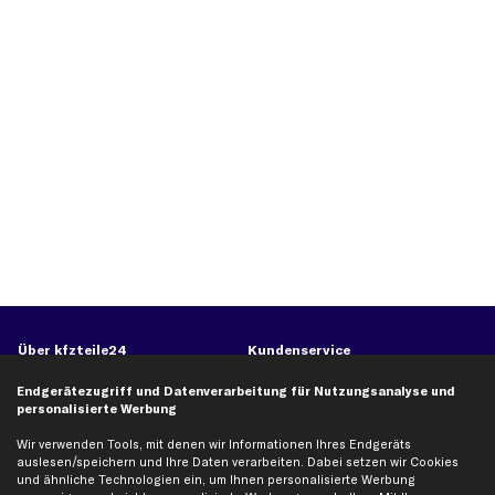
Über kfzteile24
Kundenservice
Über uns
Zahlung
Endgerätezugriff und Datenverarbeitung für Nutzungsanalyse und
personalisierte Werbung
business
plus
Versandinfo
Corporate Webseite
Retoure & Gewährleistung
Wir verwenden Tools, mit denen wir Informationen Ihres Endgeräts
auslesen/speichern und Ihre Daten verarbeiten. Dabei setzen wir Cookies
Partnerprogramm
Austauschartikel
und ähnliche Technologien ein, um Ihnen personalisierte Werbung
Werkstätten/Filialen
Häufige Fragen