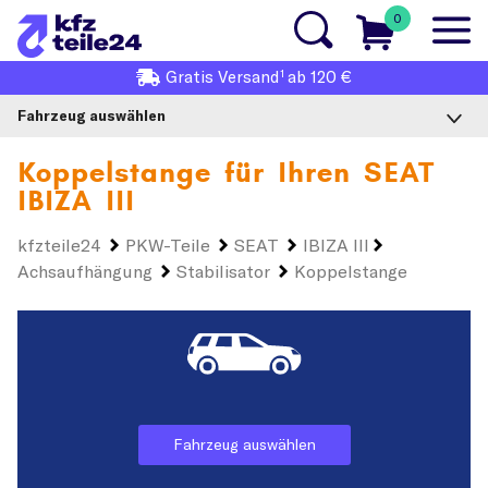
0
1
Gratis
Versand
ab 120 €
Fahrzeug auswählen
Koppelstange für Ihren
SEAT
IBIZA III
kfzteile24
PKW-Teile
SEAT
IBIZA III
Achsaufhängung
Stabilisator
Koppelstange
Fahrzeug auswählen