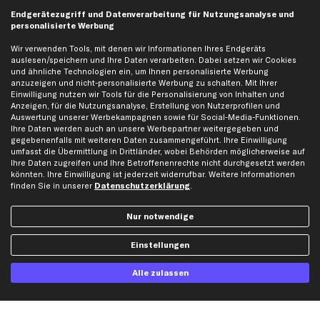
business
plus
Versandinfo
Endgerätezugriff und Datenverarbeitung für Nutzungsanalyse und
personalisierte Werbung
Corporate Webseite
Retoure & Gewährleistung
Partnerprogramm
Austauschartikel
Wir verwenden Tools, mit denen wir Informationen Ihres Endgeräts
auslesen/speichern und Ihre Daten verarbeiten. Dabei setzen wir Cookies
Werkstätten/Filialen
Häufige Fragen
und ähnliche Technologien ein, um Ihnen personalisierte Werbung
Karriere
Automagazin
anzuzeigen und nicht-personalisierte Werbung zu schalten. Mit Ihrer
Einwilligung nutzen wir Tools für die Personalisierung von Inhalten und
Bewertungen
Unsere Marken
Anzeigen, für die Nutzungsanalyse, Erstellung von Nutzerprofilen und
Auswertung unserer Werbekampagnen sowie für Social-Media-Funktionen.
Unsere App
Beliebte Autos
Ihre Daten werden auch an unsere Werbepartner weitergegeben und
Gutscheine
gegebenenfalls mit weiteren Daten zusammengeführt. Ihre Einwilligung
umfasst die Übermittlung in Drittländer, wobei Behörden möglicherweise auf
Ihre Daten zugreifen und Ihre Betroffenenrechte nicht durchgesetzt werden
könnten. Ihre Einwilligung ist jederzeit widerrufbar. Weitere Informationen
Hilfe & Support
Top Produkte
finden Sie in unserer
Datenschutzerklärung
.
Kontakt
Auspuff
Datenschutz
Bremsbeläge
Nur notwendige
AGB
Bremssattel
Einstellungen
Impressum
Bremsscheiben
Whistleblowersystem
Lichtmaschine
Alle zulassen
Dateneinstellungen
Luftfilter
Widerrufsbelehrung
Ölfilter