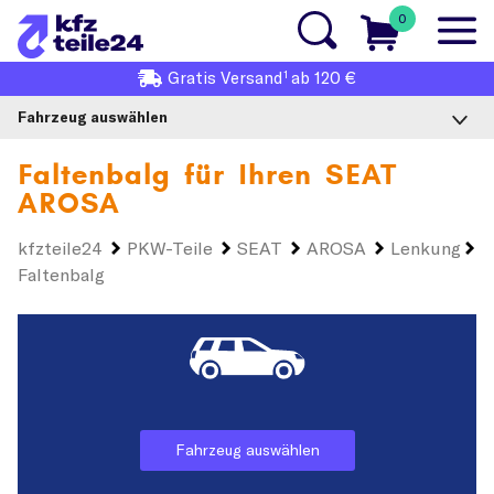
0
1
Gratis
Versand
ab 120 €
Fahrzeug auswählen
Faltenbalg für Ihren
SEAT
AROSA
kfzteile24
PKW-Teile
SEAT
AROSA
Lenkung
Faltenbalg
Fahrzeug auswählen