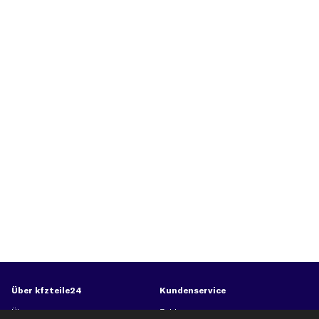
Über kfzteile24
Kundenservice
Über uns
Zahlung