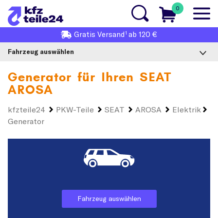
0
1
Gratis
Versand
ab 120 €
Fahrzeug auswählen
Generator für Ihren
SEAT
AROSA
kfzteile24
PKW-Teile
SEAT
AROSA
Elektrik
Generator
Fahrzeug auswählen