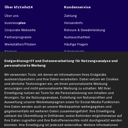
Über kfzteile24
Kundenservice
Über uns
Zahlung
business
plus
Versandinfo
Corporate Webseite
Retoure & Gewährleistung
Partnerprogramm
Austauschartikel
Werkstätten/Filialen
Häufige Fragen
Karriere
Automagazin
Bewertungen
Unsere Marken
Endgerätezugriff und Datenverarbeitung für Nutzungsanalyse und
personalisierte Werbung
Unsere App
Beliebte Autos
Gutscheine
Wir verwenden Tools, mit denen wir Informationen Ihres Endgeräts
auslesen/speichern und Ihre Daten verarbeiten. Dabei setzen wir Cookies
und ähnliche Technologien ein, um Ihnen personalisierte Werbung
anzuzeigen und nicht-personalisierte Werbung zu schalten. Mit Ihrer
Hilfe & Support
Top Produkte
Einwilligung nutzen wir Tools für die Personalisierung von Inhalten und
Kontakt
Auspuff
Anzeigen, für die Nutzungsanalyse, Erstellung von Nutzerprofilen und
Auswertung unserer Werbekampagnen sowie für Social-Media-Funktionen.
Datenschutz
Bremsbeläge
Ihre Daten werden auch an unsere Werbepartner weitergegeben und
gegebenenfalls mit weiteren Daten zusammengeführt. Ihre Einwilligung
AGB
Bremssattel
umfasst die Übermittlung in Drittländer, wobei Behörden möglicherweise auf
Impressum
Bremsscheiben
Ihre Daten zugreifen und Ihre Betroffenenrechte nicht durchgesetzt werden
könnten. Ihre Einwilligung ist jederzeit widerrufbar. Weitere Informationen
Whistleblowersystem
Lichtmaschine