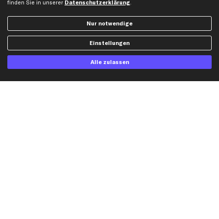
finden Sie in unserer
Datenschutzerklärung
.
Dateneinstellungen
Luftfilter
Widerrufsbelehrung
Ölfilter
Nur notwendige
Querlenker
Einstellungen
Stoßdämpfer
Scheibenwischer
Alle zulassen
Top Automarken
Audi Ersatzteile
BMW Ersatzteile
Ford Ersatzteile
Mercedes-Benz Ersatzteile
Opel Ersatzteile
Peugeot Ersatzteile
Renault Ersatzteile
Seat Ersatzteile
Skoda Ersatzteile
VW Ersatzteile