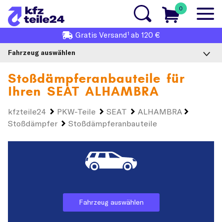
0
1
Gratis
Versand
ab 120 €
Fahrzeug auswählen
Stoßdämpferanbauteile für
Ihren
SEAT ALHAMBRA
kfzteile24
PKW-Teile
SEAT
ALHAMBRA
Stoßdämpfer
Stoßdämpferanbauteile
Fahrzeug auswählen