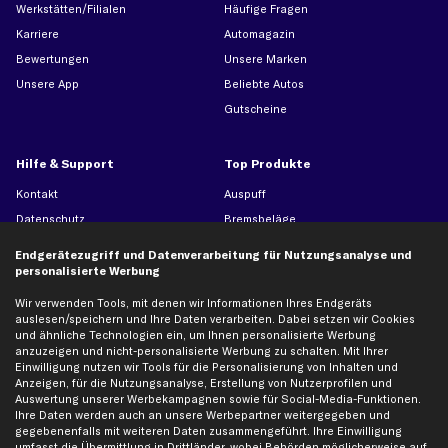
Werkstätten/Filialen
Häufige Fragen
Karriere
Automagazin
Bewertungen
Unsere Marken
Unsere App
Beliebte Autos
Gutscheine
Hilfe & Support
Top Produkte
Kontakt
Auspuff
Datenschutz
Bremsbeläge
AGB
Bremssattel
Endgerätezugriff und Datenverarbeitung für Nutzungsanalyse und
Impressum
Bremsscheiben
personalisierte Werbung
Whistleblowersystem
Lichtmaschine
Wir verwenden Tools, mit denen wir Informationen Ihres Endgeräts
auslesen/speichern und Ihre Daten verarbeiten. Dabei setzen wir Cookies
Dateneinstellungen
Luftfilter
und ähnliche Technologien ein, um Ihnen personalisierte Werbung
Widerrufsbelehrung
Ölfilter
anzuzeigen und nicht-personalisierte Werbung zu schalten. Mit Ihrer
Einwilligung nutzen wir Tools für die Personalisierung von Inhalten und
Querlenker
Anzeigen, für die Nutzungsanalyse, Erstellung von Nutzerprofilen und
Stoßdämpfer
Auswertung unserer Werbekampagnen sowie für Social-Media-Funktionen.
Ihre Daten werden auch an unsere Werbepartner weitergegeben und
Scheibenwischer
gegebenenfalls mit weiteren Daten zusammengeführt. Ihre Einwilligung
umfasst die Übermittlung in Drittländer, wobei Behörden möglicherweise auf