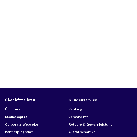
Über kfzteile24
Kundenservice
Über uns
Zahlung
business
plus
Versandinfo
Corporate Webseite
Retoure & Gewährleistung
Partnerprogramm
Austauschartikel