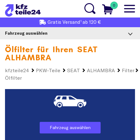
0
1
Gratis
Versand
ab 120 €
Fahrzeug auswählen
Ölfilter für Ihren
SEAT
ALHAMBRA
kfzteile24
PKW-Teile
SEAT
ALHAMBRA
Filter
Ölfilter
Fahrzeug auswählen