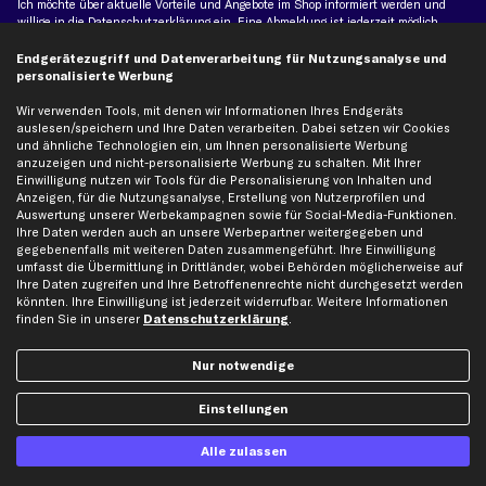
Ich möchte über aktuelle Vorteile und Angebote im Shop informiert werden und
willige in die
Datenschutzerklärung
ein. Eine Abmeldung ist jederzeit möglich.
Endgerätezugriff und Datenverarbeitung für Nutzungsanalyse und
personalisierte Werbung
Zahlungsarten
Wir verwenden Tools, mit denen wir Informationen Ihres Endgeräts
auslesen/speichern und Ihre Daten verarbeiten. Dabei setzen wir Cookies
Kreditkarte
und ähnliche Technologien ein, um Ihnen personalisierte Werbung
Rechnung
Lastschrift
anzuzeigen und nicht-personalisierte Werbung zu schalten. Mit Ihrer
Einwilligung nutzen wir Tools für die Personalisierung von Inhalten und
Anzeigen, für die Nutzungsanalyse, Erstellung von Nutzerprofilen und
Vorkasse
Auswertung unserer Werbekampagnen sowie für Social-Media-Funktionen.
Ihre Daten werden auch an unsere Werbepartner weitergegeben und
gegebenenfalls mit weiteren Daten zusammengeführt. Ihre Einwilligung
Versand
umfasst die Übermittlung in Drittländer, wobei Behörden möglicherweise auf
Ihre Daten zugreifen und Ihre Betroffenenrechte nicht durchgesetzt werden
könnten. Ihre Einwilligung ist jederzeit widerrufbar. Weitere Informationen
finden Sie in unserer
Datenschutzerklärung
.
Nur notwendige
Artikel, Teile, Original und Bestell-Nr. dienen nur zu Vergleichszwecken und sind
Einstellungen
keine Herkunftsbezeichnungen. Die Nennung von Namen, Warenzeichen oder
Markennamen erfolgt nur zu Zwecken der Zuordnung unserer Artikel. Die Angaben
von diesen in Rechnungen an Fahrzeugbesitzer sind nicht statthaft. Die Ware bleibt
Alle zulassen
bis zur Bezahlung unser Eigentum.