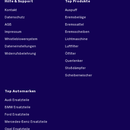
Hilfe & Support
Top Produkte
Kontakt
Auspuff
Datenschutz
Bremsbeläge
AGB
Bremssattel
Impressum
Bremsscheiben
Whistleblowersystem
Lichtmaschine
Dateneinstellungen
Luftfilter
Widerrufsbelehrung
Ölfilter
Querlenker
Stoßdämpfer
Scheibenwischer
Top Automarken
Audi Ersatzteile
BMW Ersatzteile
Ford Ersatzteile
Mercedes-Benz Ersatzteile
Opel Ersatzteile