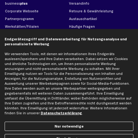
business
plus
Versandinfo
Corporate Webseite
Retoure & Gewährleistung
Partnerprogramm
Austauschartikel
Werkstätten/Filialen
Häufige Fragen
Karriere
Automagazin
Endgerätezugriff und Datenverarbeitung für Nutzungsanalyse und
Bewertungen
Unsere Marken
personalisierte Werbung
Unsere App
Beliebte Autos
Wir verwenden Tools, mit denen wir Informationen Ihres Endgeräts
Gutscheine
auslesen/speichern und Ihre Daten verarbeiten. Dabei setzen wir Cookies
und ähnliche Technologien ein, um Ihnen personalisierte Werbung
anzuzeigen und nicht-personalisierte Werbung zu schalten. Mit Ihrer
Einwilligung nutzen wir Tools für die Personalisierung von Inhalten und
Hilfe & Support
Top Produkte
Anzeigen, für die Nutzungsanalyse, Erstellung von Nutzerprofilen und
Auswertung unserer Werbekampagnen sowie für Social-Media-Funktionen.
Kontakt
Auspuff
Ihre Daten werden auch an unsere Werbepartner weitergegeben und
Datenschutz
Bremsbeläge
gegebenenfalls mit weiteren Daten zusammengeführt. Ihre Einwilligung
umfasst die Übermittlung in Drittländer, wobei Behörden möglicherweise auf
AGB
Bremssattel
Ihre Daten zugreifen und Ihre Betroffenenrechte nicht durchgesetzt werden
Impressum
Bremsscheiben
könnten. Ihre Einwilligung ist jederzeit widerrufbar. Weitere Informationen
finden Sie in unserer
Datenschutzerklärung
.
Whistleblowersystem
Lichtmaschine
Dateneinstellungen
Luftfilter
Nur notwendige
Widerrufsbelehrung
Ölfilter
Querlenker