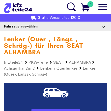
0
1
Gratis
Versand
ab 120 €
Fahrzeug auswählen
Lenker (Quer-, Längs-,
Schräg-) für Ihren
SEAT
ALHAMBRA
kfzteile24
PKW-Teile
SEAT
ALHAMBRA
Achsaufhängung
Lenker / Querlenker
Lenker
(Quer-, Längs-, Schräg-)