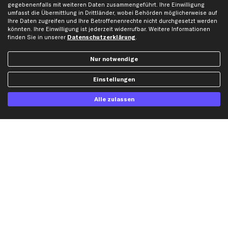
Hilfe & Support
Top Produkte
gegebenenfalls mit weiteren Daten zusammengeführt. Ihre Einwilligung
umfasst die Übermittlung in Drittländer, wobei Behörden möglicherweise auf
Kontakt
Auspuff
Ihre Daten zugreifen und Ihre Betroffenenrechte nicht durchgesetzt werden
könnten. Ihre Einwilligung ist jederzeit widerrufbar. Weitere Informationen
Datenschutz
Bremsbeläge
finden Sie in unserer
Datenschutzerklärung
.
AGB
Bremssattel
Impressum
Bremsscheiben
Nur notwendige
Whistleblowersystem
Lichtmaschine
Einstellungen
Dateneinstellungen
Luftfilter
Widerrufsbelehrung
Ölfilter
Alle zulassen
Querlenker
Stoßdämpfer
Scheibenwischer
Top Automarken
Audi Ersatzteile
BMW Ersatzteile
Ford Ersatzteile
Mercedes-Benz Ersatzteile
Opel Ersatzteile