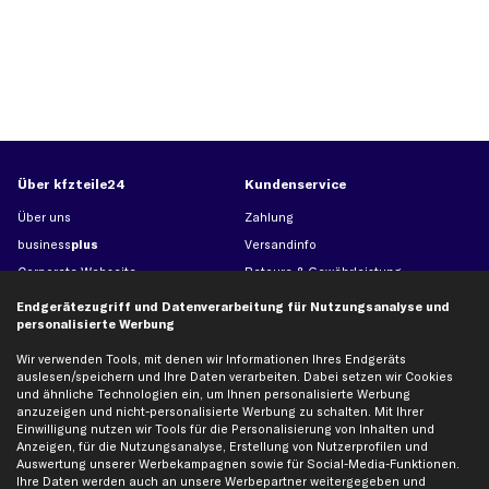
Über kfzteile24
Kundenservice
Über uns
Zahlung
business
plus
Versandinfo
Corporate Webseite
Retoure & Gewährleistung
Partnerprogramm
Austauschartikel
Endgerätezugriff und Datenverarbeitung für Nutzungsanalyse und
personalisierte Werbung
Werkstätten/Filialen
Häufige Fragen
Karriere
Automagazin
Wir verwenden Tools, mit denen wir Informationen Ihres Endgeräts
auslesen/speichern und Ihre Daten verarbeiten. Dabei setzen wir Cookies
Bewertungen
Unsere Marken
und ähnliche Technologien ein, um Ihnen personalisierte Werbung
Unsere App
Beliebte Autos
anzuzeigen und nicht-personalisierte Werbung zu schalten. Mit Ihrer
Einwilligung nutzen wir Tools für die Personalisierung von Inhalten und
Gutscheine
Anzeigen, für die Nutzungsanalyse, Erstellung von Nutzerprofilen und
Auswertung unserer Werbekampagnen sowie für Social-Media-Funktionen.
Ihre Daten werden auch an unsere Werbepartner weitergegeben und