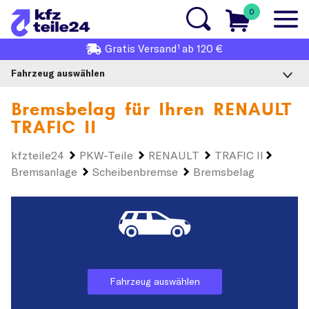
0
1
Gratis
Versand
ab 120 €
Fahrzeug auswählen
Bremsbelag für Ihren
RENAULT
TRAFIC II
kfzteile24
PKW-Teile
RENAULT
TRAFIC II
Bremsanlage
Scheibenbremse
Bremsbelag
Fahrzeug auswählen