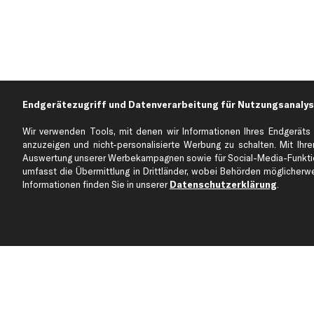
Endgerätezugriff und Datenverarbeitung für Nutzungsanalys
Wir verwenden Tools, mit denen wir Informationen Ihres Endgeräts 
anzuzeigen und nicht-personalisierte Werbung zu schalten. Mit Ihrer
Auswertung unserer Werbekampagnen sowie für Social-Media-Funktion
Über kfzteile24
Kundenservice
umfasst die Übermittlung in Drittländer, wobei Behörden möglicherwei
Über uns
Zahlung
Informationen finden Sie in unserer
Datenschutzerklärung
.
business
plus
Versandinfo
Corporate Webseite
Retoure & Gewährleistu
Partnerprogramm
Austauschartikel
Werkstätten/Filialen
Häufige Fragen
Karriere
Automagazin
Bewertungen
Unsere Marken
Unsere App
Beliebte Autos