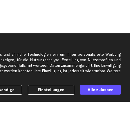
s und ähnliche Technologien ein, um Ihnen personalisierte Werbung
Anzeigen, für die Nutzungsanalyse, Erstellung von Nutzerprofilen und
gebenenfalls mit weiteren Daten zusammengeführt. Ihre Einwilligung
e
Top Automarken
 werden könnten. Ihre Einwilligung ist jederzeit widerrufbar. Weitere
Audi Ersatzteile
BMW Ersatzteile
wendige
Einstellungen
Alle zulassen
Ford Ersatzteile
Mercedes-Benz Ersatzteile
Opel Ersatzteile
Peugeot Ersatzteile
Renault Ersatzteile
Seat Ersatzteile