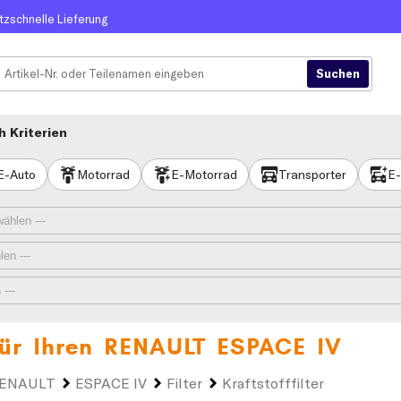
itzschnelle Lieferung
 Kriterien
E-Auto
Motorrad
E-Motorrad
Transporter
E-
 für Ihren
RENAULT ESPACE IV
ENAULT
ESPACE IV
Filter
Kraftstofffilter