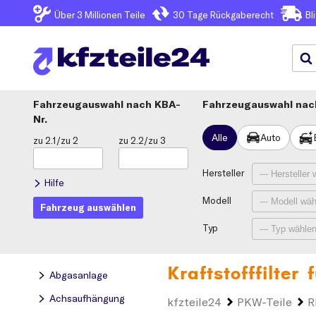
Über 3
Millionen Teile
30 Tage
Rückgaberecht
Bl
Fahrzeugauswahl
KBA-
Fahrzeugauswahl nach
Nr.
Alle
Auto
zu 2.1/zu 2
zu 2.2/zu 3
Hersteller
Hilfe
Modell
Fahrzeug auswählen
Typ
Kraftstofffilter
Abgasanlage
Achsaufhängung
kfzteile24
PKW-Teile
R