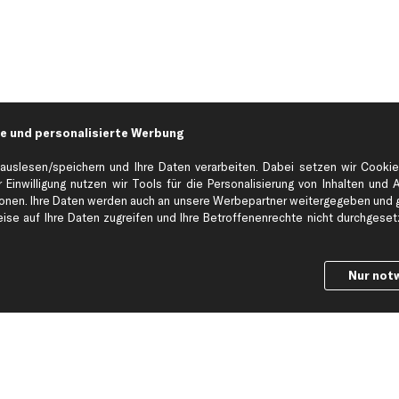
e und personalisierte Werbung
auslesen/speichern und Ihre Daten verarbeiten. Dabei setzen wir Cookie
 Einwilligung nutzen wir Tools für die Personalisierung von Inhalten und 
en. Ihre Daten werden auch an unsere Werbepartner weitergegeben und ge
Hilfe & Support
Top Produkt
se auf Ihre Daten zugreifen und Ihre Betroffenenrechte nicht durchgesetzt
Kontakt
Auspuff
Datenschutz
Bremsbeläge
Nur not
ng
AGB
Bremssattel
Impressum
Bremsscheiben
Whistleblowersystem
Lichtmaschine
Dateneinstellungen
Luftfilter
Widerrufsbelehrung
Ölfilter
Querlenker