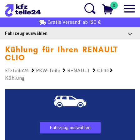
0
1
Gratis
Versand
ab 120 €
Fahrzeug auswählen
Kühlung für Ihren
RENAULT
CLIO
kfzteile24
PKW-Teile
RENAULT
CLIO
Kühlung
Fahrzeug auswählen