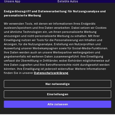
Unsere App
Beliebte Autos
Gutscheine
Endgerätezugriff und Datenverarbeitung für Nutzungsanalyse und
personalisierte Werbung
Hilfe & Support
Top Produkte
Wir verwenden Tools, mit denen wir Informationen Ihres Endgeräts
auslesen/speichern und Ihre Daten verarbeiten. Dabei setzen wir Cookies
Kontakt
Auspuff
und ähnliche Technologien ein, um Ihnen personalisierte Werbung
anzuzeigen und nicht-personalisierte Werbung zu schalten. Mit Ihrer
Datenschutz
Bremsbeläge
Einwilligung nutzen wir Tools für die Personalisierung von Inhalten und
AGB
Bremssattel
Anzeigen, für die Nutzungsanalyse, Erstellung von Nutzerprofilen und
Auswertung unserer Werbekampagnen sowie für Social-Media-Funktionen.
Impressum
Bremsscheiben
Ihre Daten werden auch an unsere Werbepartner weitergegeben und
Whistleblowersystem
Lichtmaschine
gegebenenfalls mit weiteren Daten zusammengeführt. Ihre Einwilligung
umfasst die Übermittlung in Drittländer, wobei Behörden möglicherweise auf
Dateneinstellungen
Luftfilter
Ihre Daten zugreifen und Ihre Betroffenenrechte nicht durchgesetzt werden
Widerrufsbelehrung
Ölfilter
könnten. Ihre Einwilligung ist jederzeit widerrufbar. Weitere Informationen
finden Sie in unserer
Datenschutzerklärung
.
Querlenker
Stoßdämpfer
Nur notwendige
Scheibenwischer
Einstellungen
Top Automarken
Alle zulassen
Audi Ersatzteile