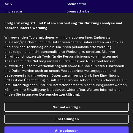
AGB
Bremssattel
Impressum
Bremsscheiben
Whistleblowersystem
Lichtmaschine
Endgerätezugriff und Datenverarbeitung für Nutzungsanalyse und
Dateneinstellungen
Luftfilter
personalisierte Werbung
Widerrufsbelehrung
Ölfilter
Wir verwenden Tools, mit denen wir Informationen Ihres Endgeräts
Querlenker
auslesen/speichern und Ihre Daten verarbeiten. Dabei setzen wir Cookies
und ähnliche Technologien ein, um Ihnen personalisierte Werbung
Stoßdämpfer
anzuzeigen und nicht-personalisierte Werbung zu schalten. Mit Ihrer
Scheibenwischer
Einwilligung nutzen wir Tools für die Personalisierung von Inhalten und
Anzeigen, für die Nutzungsanalyse, Erstellung von Nutzerprofilen und
Auswertung unserer Werbekampagnen sowie für Social-Media-Funktionen.
Ihre Daten werden auch an unsere Werbepartner weitergegeben und
Top Automarken
gegebenenfalls mit weiteren Daten zusammengeführt. Ihre Einwilligung
umfasst die Übermittlung in Drittländer, wobei Behörden möglicherweise auf
Audi Ersatzteile
Ihre Daten zugreifen und Ihre Betroffenenrechte nicht durchgesetzt werden
BMW Ersatzteile
könnten. Ihre Einwilligung ist jederzeit widerrufbar. Weitere Informationen
finden Sie in unserer
Datenschutzerklärung
.
Ford Ersatzteile
Mercedes-Benz Ersatzteile
Nur notwendige
Opel Ersatzteile
Peugeot Ersatzteile
Einstellungen
Renault Ersatzteile
Alle zulassen