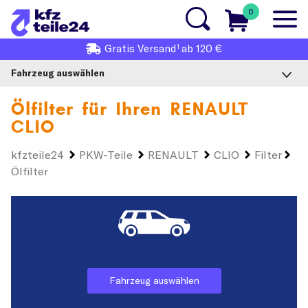
0
1
Gratis
Versand
ab 120 €
Fahrzeug auswählen
Ölfilter für Ihren
RENAULT
CLIO
kfzteile24
PKW-Teile
RENAULT
CLIO
Filter
Ölfilter
Fahrzeug auswählen