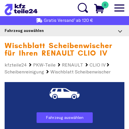
0
1
Gratis
Versand
ab 120 €
Fahrzeug auswählen
Wischblatt Scheibenwischer
für Ihren
RENAULT CLIO IV
kfzteile24
PKW-Teile
RENAULT
CLIO IV
Scheibenreinigung
Wischblatt Scheibenwischer
Fahrzeug auswählen