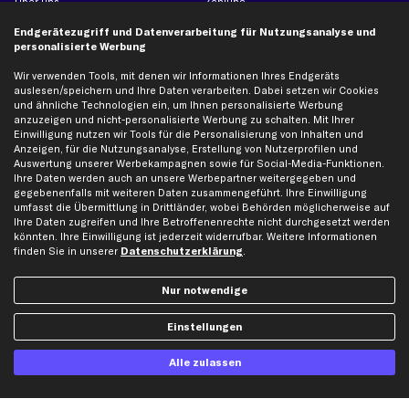
Über uns
Zahlung
business
plus
Versandinfo
Endgerätezugriff und Datenverarbeitung für Nutzungsanalyse und
personalisierte Werbung
Corporate Webseite
Retoure & Gewährleistung
Partnerprogramm
Austauschartikel
Wir verwenden Tools, mit denen wir Informationen Ihres Endgeräts
auslesen/speichern und Ihre Daten verarbeiten. Dabei setzen wir Cookies
Werkstätten/Filialen
Häufige Fragen
und ähnliche Technologien ein, um Ihnen personalisierte Werbung
Karriere
Automagazin
anzuzeigen und nicht-personalisierte Werbung zu schalten. Mit Ihrer
Einwilligung nutzen wir Tools für die Personalisierung von Inhalten und
Bewertungen
Unsere Marken
Anzeigen, für die Nutzungsanalyse, Erstellung von Nutzerprofilen und
Unsere App
Beliebte Autos
Auswertung unserer Werbekampagnen sowie für Social-Media-Funktionen.
Ihre Daten werden auch an unsere Werbepartner weitergegeben und
Gutscheine
gegebenenfalls mit weiteren Daten zusammengeführt. Ihre Einwilligung
umfasst die Übermittlung in Drittländer, wobei Behörden möglicherweise auf
Ihre Daten zugreifen und Ihre Betroffenenrechte nicht durchgesetzt werden
Hilfe & Support
Top Produkte
könnten. Ihre Einwilligung ist jederzeit widerrufbar. Weitere Informationen
finden Sie in unserer
Datenschutzerklärung
.
Kontakt
Auspuff
Datenschutz
Bremsbeläge
Nur notwendige
AGB
Bremssattel
Einstellungen
Impressum
Bremsscheiben
Whistleblowersystem
Lichtmaschine
Alle zulassen
Dateneinstellungen
Luftfilter
Widerrufsbelehrung
Ölfilter