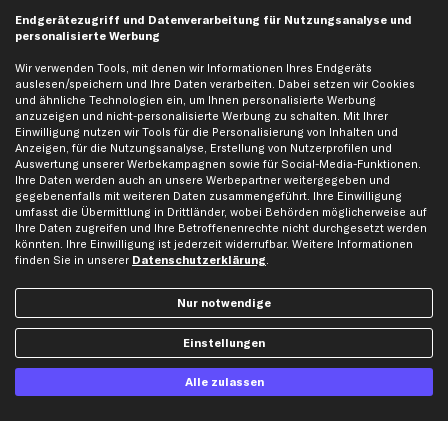
business
plus
Versandinfo
Endgerätezugriff und Datenverarbeitung für Nutzungsanalyse und
personalisierte Werbung
Corporate Webseite
Retoure & Gewährleistung
Partnerprogramm
Austauschartikel
Wir verwenden Tools, mit denen wir Informationen Ihres Endgeräts
auslesen/speichern und Ihre Daten verarbeiten. Dabei setzen wir Cookies
Werkstätten/Filialen
Häufige Fragen
und ähnliche Technologien ein, um Ihnen personalisierte Werbung
Karriere
Automagazin
anzuzeigen und nicht-personalisierte Werbung zu schalten. Mit Ihrer
Einwilligung nutzen wir Tools für die Personalisierung von Inhalten und
Bewertungen
Unsere Marken
Anzeigen, für die Nutzungsanalyse, Erstellung von Nutzerprofilen und
Auswertung unserer Werbekampagnen sowie für Social-Media-Funktionen.
Unsere App
Beliebte Autos
Ihre Daten werden auch an unsere Werbepartner weitergegeben und
Gutscheine
gegebenenfalls mit weiteren Daten zusammengeführt. Ihre Einwilligung
umfasst die Übermittlung in Drittländer, wobei Behörden möglicherweise auf
Ihre Daten zugreifen und Ihre Betroffenenrechte nicht durchgesetzt werden
könnten. Ihre Einwilligung ist jederzeit widerrufbar. Weitere Informationen
Hilfe & Support
Top Produkte
finden Sie in unserer
Datenschutzerklärung
.
Kontakt
Auspuff
Datenschutz
Bremsbeläge
Nur notwendige
AGB
Bremssattel
Einstellungen
Impressum
Bremsscheiben
Whistleblowersystem
Lichtmaschine
Alle zulassen
Dateneinstellungen
Luftfilter
Widerrufsbelehrung
Ölfilter