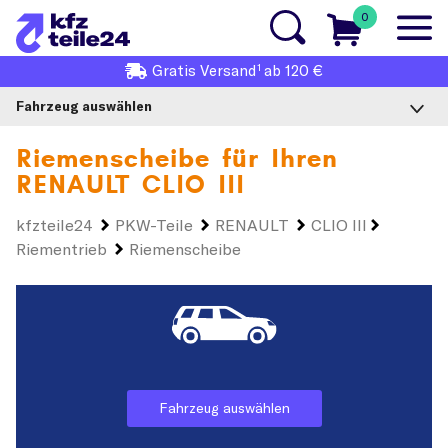
0
1
Gratis
Versand
ab 120 €
Fahrzeug auswählen
Riemenscheibe für Ihren
RENAULT CLIO III
kfzteile24
PKW-Teile
RENAULT
CLIO III
Riementrieb
Riemenscheibe
Fahrzeug auswählen