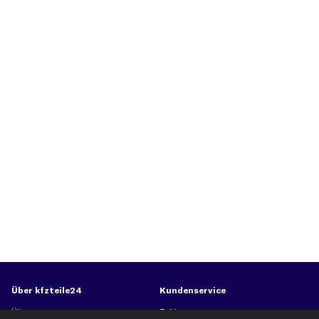
Über kfzteile24
Kundenservice
Über uns
Zahlung