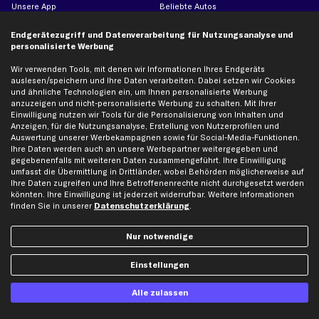
Unsere App
Beliebte Autos
Gutscheine
Endgerätezugriff und Datenverarbeitung für Nutzungsanalyse und
personalisierte Werbung
Hilfe & Support
Top Produkte
Wir verwenden Tools, mit denen wir Informationen Ihres Endgeräts
auslesen/speichern und Ihre Daten verarbeiten. Dabei setzen wir Cookies
Kontakt
Auspuff
und ähnliche Technologien ein, um Ihnen personalisierte Werbung
Datenschutz
Bremsbeläge
anzuzeigen und nicht-personalisierte Werbung zu schalten. Mit Ihrer
Einwilligung nutzen wir Tools für die Personalisierung von Inhalten und
AGB
Bremssattel
Anzeigen, für die Nutzungsanalyse, Erstellung von Nutzerprofilen und
Auswertung unserer Werbekampagnen sowie für Social-Media-Funktionen.
Impressum
Bremsscheiben
Ihre Daten werden auch an unsere Werbepartner weitergegeben und
Whistleblowersystem
Lichtmaschine
gegebenenfalls mit weiteren Daten zusammengeführt. Ihre Einwilligung
umfasst die Übermittlung in Drittländer, wobei Behörden möglicherweise auf
Dateneinstellungen
Luftfilter
Ihre Daten zugreifen und Ihre Betroffenenrechte nicht durchgesetzt werden
Widerrufsbelehrung
Ölfilter
könnten. Ihre Einwilligung ist jederzeit widerrufbar. Weitere Informationen
finden Sie in unserer
Datenschutzerklärung
.
Querlenker
Stoßdämpfer
Nur notwendige
Scheibenwischer
Einstellungen
Top Automarken
Alle zulassen
Audi Ersatzteile