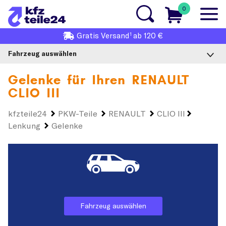
0
1
Gratis
Versand
ab 120 €
Fahrzeug auswählen
Gelenke für Ihren
RENAULT
CLIO III
kfzteile24
PKW-Teile
RENAULT
CLIO III
Lenkung
Gelenke
Fahrzeug auswählen