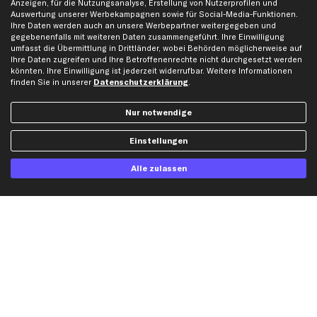
Anzeigen, für die Nutzungsanalyse, Erstellung von Nutzerprofilen und
Auswertung unserer Werbekampagnen sowie für Social-Media-Funktionen.
Ihre Daten werden auch an unsere Werbepartner weitergegeben und
Hilfe & Support
Top Produkte
gegebenenfalls mit weiteren Daten zusammengeführt. Ihre Einwilligung
umfasst die Übermittlung in Drittländer, wobei Behörden möglicherweise auf
Kontakt
Auspuff
Ihre Daten zugreifen und Ihre Betroffenenrechte nicht durchgesetzt werden
Datenschutz
Bremsbeläge
könnten. Ihre Einwilligung ist jederzeit widerrufbar. Weitere Informationen
finden Sie in unserer
Datenschutzerklärung
.
AGB
Bremssattel
Impressum
Bremsscheiben
Nur notwendige
Whistleblowersystem
Lichtmaschine
Dateneinstellungen
Luftfilter
Einstellungen
Widerrufsbelehrung
Ölfilter
Alle zulassen
Querlenker
Stoßdämpfer
Scheibenwischer
Top Automarken
Audi Ersatzteile
BMW Ersatzteile
Ford Ersatzteile