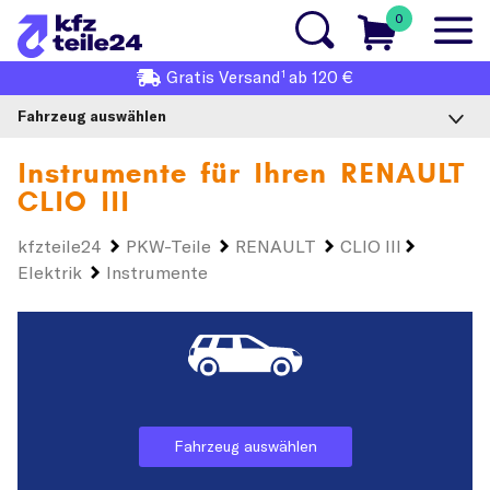
0
1
Gratis
Versand
ab 120 €
Fahrzeug auswählen
Instrumente für Ihren
RENAULT
CLIO III
kfzteile24
PKW-Teile
RENAULT
CLIO III
Elektrik
Instrumente
Fahrzeug auswählen