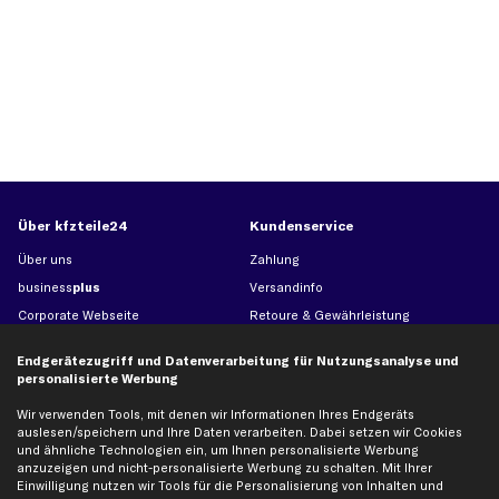
Über kfzteile24
Kundenservice
Über uns
Zahlung
business
plus
Versandinfo
Corporate Webseite
Retoure & Gewährleistung
Partnerprogramm
Austauschartikel
Endgerätezugriff und Datenverarbeitung für Nutzungsanalyse und
Werkstätten/Filialen
Häufige Fragen
personalisierte Werbung
Karriere
Automagazin
Wir verwenden Tools, mit denen wir Informationen Ihres Endgeräts
Bewertungen
Unsere Marken
auslesen/speichern und Ihre Daten verarbeiten. Dabei setzen wir Cookies
und ähnliche Technologien ein, um Ihnen personalisierte Werbung
Unsere App
Beliebte Autos
anzuzeigen und nicht-personalisierte Werbung zu schalten. Mit Ihrer
Gutscheine
Einwilligung nutzen wir Tools für die Personalisierung von Inhalten und