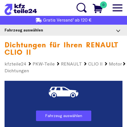
0
1
Gratis
Versand
ab 120 €
Fahrzeug auswählen
Dichtungen für Ihren
RENAULT
CLIO II
kfzteile24
PKW-Teile
RENAULT
CLIO II
Motor
Dichtungen
Fahrzeug auswählen