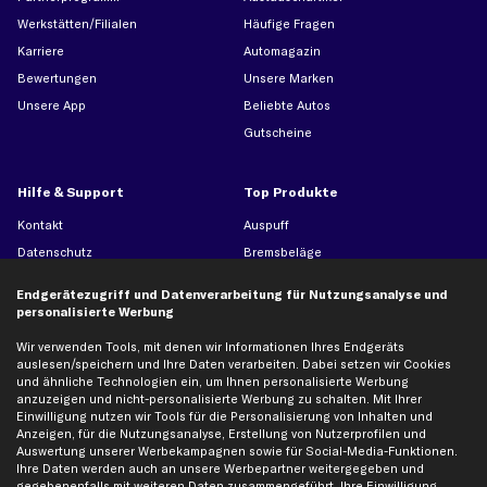
Werkstätten/Filialen
Häufige Fragen
Karriere
Automagazin
Bewertungen
Unsere Marken
Unsere App
Beliebte Autos
Gutscheine
Hilfe & Support
Top Produkte
Kontakt
Auspuff
Datenschutz
Bremsbeläge
AGB
Bremssattel
Endgerätezugriff und Datenverarbeitung für Nutzungsanalyse und
Impressum
Bremsscheiben
personalisierte Werbung
Whistleblowersystem
Lichtmaschine
Wir verwenden Tools, mit denen wir Informationen Ihres Endgeräts
Dateneinstellungen
Luftfilter
auslesen/speichern und Ihre Daten verarbeiten. Dabei setzen wir Cookies
und ähnliche Technologien ein, um Ihnen personalisierte Werbung
Widerrufsbelehrung
Ölfilter
anzuzeigen und nicht-personalisierte Werbung zu schalten. Mit Ihrer
Querlenker
Einwilligung nutzen wir Tools für die Personalisierung von Inhalten und
Anzeigen, für die Nutzungsanalyse, Erstellung von Nutzerprofilen und
Stoßdämpfer
Auswertung unserer Werbekampagnen sowie für Social-Media-Funktionen.
Ihre Daten werden auch an unsere Werbepartner weitergegeben und
Scheibenwischer
gegebenenfalls mit weiteren Daten zusammengeführt. Ihre Einwilligung