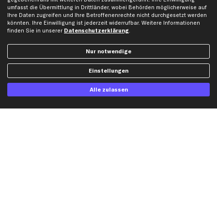
umfasst die Übermittlung in Drittländer, wobei Behörden möglicherweise auf
Ihre Daten zugreifen und Ihre Betroffenenrechte nicht durchgesetzt werden
Top Automarken
könnten. Ihre Einwilligung ist jederzeit widerrufbar. Weitere Informationen
finden Sie in unserer
Datenschutzerklärung
.
Audi Ersatzteile
BMW Ersatzteile
Nur notwendige
Ford Ersatzteile
Mercedes-Benz Ersatzteile
Einstellungen
Opel Ersatzteile
Alle zulassen
Peugeot Ersatzteile
Renault Ersatzteile
Seat Ersatzteile
Skoda Ersatzteile
VW Ersatzteile
Social Media
Jetzt APP Downloaden