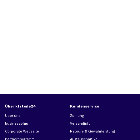
Über kfzteile24
Kundenservice
Über uns
Zahlung
business
plus
Versandinfo
Corporate Webseite
Retoure & Gewährleistung
Partnerprogramm
Austauschartikel