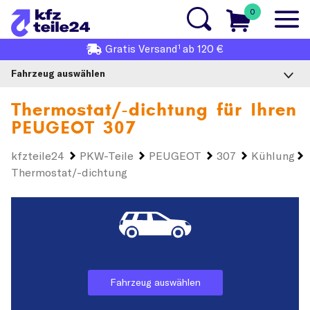
0
1
Gratis
Versand
ab 120 €
Fahrzeug auswählen
Thermostat/-dichtung für Ihren
PEUGEOT 307
kfzteile24
PKW-Teile
PEUGEOT
307
Kühlung
Thermostat/-dichtung
Fahrzeug auswählen