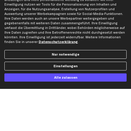
Gutscheine
Einwilligung nutzen wir Tools für die Personalisierung von Inhalten und
Anzeigen, für die Nutzungsanalyse, Erstellung von Nutzerprofilen und
Auswertung unserer Werbekampagnen sowie für Social-Media-Funktionen.
Hilfe & Support
Top Produkte
Ihre Daten werden auch an unsere Werbepartner weitergegeben und
gegebenenfalls mit weiteren Daten zusammengeführt. Ihre Einwilligung
Kontakt
Auspuff
umfasst die Übermittlung in Drittländer, wobei Behörden möglicherweise auf
Ihre Daten zugreifen und Ihre Betroffenenrechte nicht durchgesetzt werden
Datenschutz
Bremsbeläge
könnten. Ihre Einwilligung ist jederzeit widerrufbar. Weitere Informationen
AGB
Bremssattel
finden Sie in unserer
Datenschutzerklärung
.
Impressum
Bremsscheiben
Nur notwendige
Whistleblowersystem
Lichtmaschine
Dateneinstellungen
Luftfilter
Einstellungen
Widerrufsbelehrung
Ölfilter
Alle zulassen
Querlenker
Stoßdämpfer
Scheibenwischer
Top Automarken
Audi Ersatzteile
BMW Ersatzteile