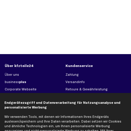
Über kfzteile24
Kundenservice
Über uns
Zahlung
business
plus
Versandinfo
Corporate Webseite
Retoure & Gewährleistung
Partnerprogramm
Austauschartikel
Endgerätezugriff und Datenverarbeitung für Nutzungsanalyse und
Werkstätten/Filialen
Häufige Fragen
personalisierte Werbung
Karriere
Automagazin
Wir verwenden Tools, mit denen wir Informationen Ihres Endgeräts
Bewertungen
Unsere Marken
auslesen/speichern und Ihre Daten verarbeiten. Dabei setzen wir Cookies
Unsere App
Beliebte Autos
und ähnliche Technologien ein, um Ihnen personalisierte Werbung
anzuzeigen und nicht-personalisierte Werbung zu schalten. Mit Ihrer