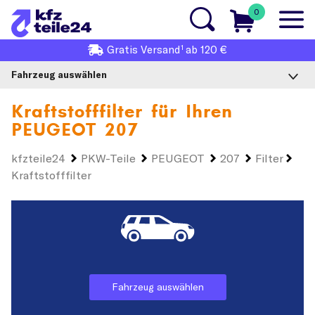
0
1
Gratis
Versand
ab 120 €
Fahrzeug auswählen
Kraftstofffilter für Ihren
PEUGEOT 207
kfzteile24
PKW-Teile
PEUGEOT
207
Filter
Kraftstofffilter
Fahrzeug auswählen