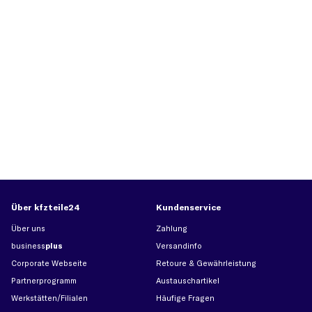
Über kfzteile24
Kundenservice
Über uns
Zahlung
business
plus
Versandinfo
Corporate Webseite
Retoure & Gewährleistung
Partnerprogramm
Austauschartikel
Werkstätten/Filialen
Häufige Fragen