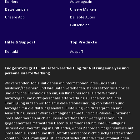
Karriere
Automagazin
Bewertungen
Unsere Marken
Unsere App
Beliebte Autos
Gutscheine
Hilfe & Support
Top Produkte
Kontakt
Auspuff
Datenschutz
Bremsbeläge
AGB
Bremssattel
Endgerätezugriff und Datenverarbeitung für Nutzungsanalyse und
personalisierte Werbung
Impressum
Bremsscheiben
Whistleblowersystem
Lichtmaschine
Wir verwenden Tools, mit denen wir Informationen Ihres Endgeräts
auslesen/speichern und Ihre Daten verarbeiten. Dabei setzen wir Cookies
Dateneinstellungen
Luftfilter
und ähnliche Technologien ein, um Ihnen personalisierte Werbung
anzuzeigen und nicht-personalisierte Werbung zu schalten. Mit Ihrer
Widerrufsbelehrung
Ölfilter
Einwilligung nutzen wir Tools für die Personalisierung von Inhalten und
Querlenker
Anzeigen, für die Nutzungsanalyse, Erstellung von Nutzerprofilen und
Auswertung unserer Werbekampagnen sowie für Social-Media-Funktionen.
Stoßdämpfer
Ihre Daten werden auch an unsere Werbepartner weitergegeben und
Scheibenwischer
gegebenenfalls mit weiteren Daten zusammengeführt. Ihre Einwilligung
umfasst die Übermittlung in Drittländer, wobei Behörden möglicherweise auf
Ihre Daten zugreifen und Ihre Betroffenenrechte nicht durchgesetzt werden
könnten. Ihre Einwilligung ist jederzeit widerrufbar. Weitere Informationen
Top Automarken