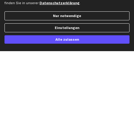
finden Sie in unserer
Datenschutzerklärung
.
Audi Ersatzteile
BMW Ersatzteile
Nur notwendige
Ford Ersatzteile
Einstellungen
Mercedes-Benz Ersatzteile
Opel Ersatzteile
Alle zulassen
Peugeot Ersatzteile
Renault Ersatzteile
Seat Ersatzteile
Skoda Ersatzteile
VW Ersatzteile
Social Media
Jetzt APP Downloaden