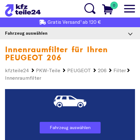
0
1
Gratis
Versand
ab 120 €
Fahrzeug auswählen
Innenraumfilter für Ihren
PEUGEOT 206
kfzteile24
PKW-Teile
PEUGEOT
206
Filter
Innenraumfilter
Fahrzeug auswählen