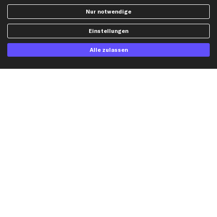
Widerrufsbelehrung
Ölfilter
Nur notwendige
Querlenker
Einstellungen
Stoßdämpfer
Scheibenwischer
Alle zulassen
Top Automarken
Audi Ersatzteile
BMW Ersatzteile
Ford Ersatzteile
Mercedes-Benz Ersatzteile
Opel Ersatzteile
Peugeot Ersatzteile
Renault Ersatzteile
Seat Ersatzteile
Skoda Ersatzteile
VW Ersatzteile