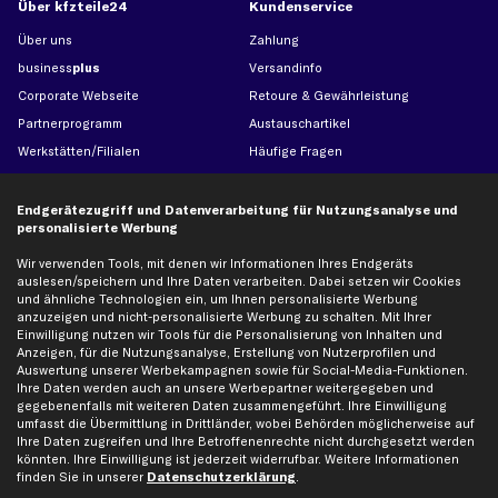
Über kfzteile24
Kundenservice
Über uns
Zahlung
business
plus
Versandinfo
Corporate Webseite
Retoure & Gewährleistung
Partnerprogramm
Austauschartikel
Werkstätten/Filialen
Häufige Fragen
Karriere
Automagazin
Bewertungen
Unsere Marken
Endgerätezugriff und Datenverarbeitung für Nutzungsanalyse und
personalisierte Werbung
Unsere App
Beliebte Autos
Gutscheine
Wir verwenden Tools, mit denen wir Informationen Ihres Endgeräts
auslesen/speichern und Ihre Daten verarbeiten. Dabei setzen wir Cookies
und ähnliche Technologien ein, um Ihnen personalisierte Werbung
anzuzeigen und nicht-personalisierte Werbung zu schalten. Mit Ihrer
Hilfe & Support
Top Produkte
Einwilligung nutzen wir Tools für die Personalisierung von Inhalten und
Anzeigen, für die Nutzungsanalyse, Erstellung von Nutzerprofilen und
Kontakt
Auspuff
Auswertung unserer Werbekampagnen sowie für Social-Media-Funktionen.
Datenschutz
Bremsbeläge
Ihre Daten werden auch an unsere Werbepartner weitergegeben und
gegebenenfalls mit weiteren Daten zusammengeführt. Ihre Einwilligung
AGB
Bremssattel
umfasst die Übermittlung in Drittländer, wobei Behörden möglicherweise auf
Impressum
Bremsscheiben
Ihre Daten zugreifen und Ihre Betroffenenrechte nicht durchgesetzt werden
könnten. Ihre Einwilligung ist jederzeit widerrufbar. Weitere Informationen
Whistleblowersystem
Lichtmaschine
finden Sie in unserer
Datenschutzerklärung
.
Dateneinstellungen
Luftfilter