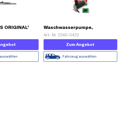
AS ORIGINAL'
Waschwasserpumpe,
Scheibenreinigung
Art.-Nr. 2240-0423
Angebot
Zum Angebot
 auswählen
Fahrzeug auswählen