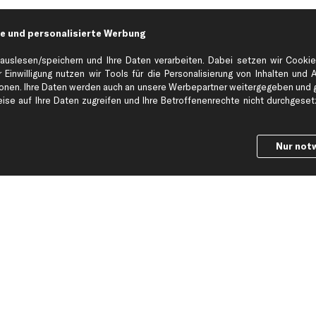
e und personalisierte Werbung
Hilfe & Support
Top Produkt
auslesen/speichern und Ihre Daten verarbeiten. Dabei setzen wir Cookie
Kontakt
Auspuff
 Einwilligung nutzen wir Tools für die Personalisierung von Inhalten und 
Datenschutz
Bremsbeläge
en. Ihre Daten werden auch an unsere Werbepartner weitergegeben und ge
ng
AGB
Bremssattel
se auf Ihre Daten zugreifen und Ihre Betroffenenrechte nicht durchgesetzt
Impressum
Bremsscheiben
Whistleblowersystem
Lichtmaschine
Nur not
Dateneinstellungen
Luftfilter
Widerrufsbelehrung
Ölfilter
Querlenker
Stoßdämpfer
Scheibenwisch