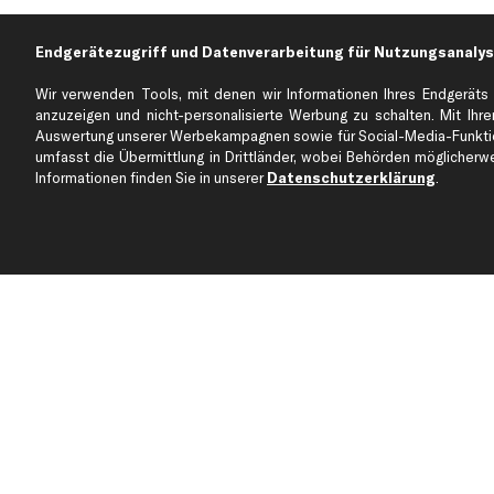
Endgerätezugriff und Datenverarbeitung für Nutzungsanalys
Über kfzteile24
Kundenservice
Wir verwenden Tools, mit denen wir Informationen Ihres Endgeräts 
Über uns
Zahlung
anzuzeigen und nicht-personalisierte Werbung zu schalten. Mit Ihrer
business
plus
Versandinfo
Auswertung unserer Werbekampagnen sowie für Social-Media-Funktion
Corporate Webseite
Retoure & Gewährleistu
umfasst die Übermittlung in Drittländer, wobei Behörden möglicherwei
Informationen finden Sie in unserer
Datenschutzerklärung
.
Partnerprogramm
Austauschartikel
Werkstätten/Filialen
Häufige Fragen
Karriere
Automagazin
Bewertungen
Unsere Marken
Unsere App
Beliebte Autos
Gutscheine
Jetzt APP Downloaden