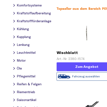
Komfortsysteme
Topseller aus dem Bereich PE
Kraftstoff­aufbereitung
Kraftstoff­förderanlage
Kühlung
Kupplung
Lenkung
Wischblatt
Leuchtmittel
Art.-Nr. 2380-1574
Motor
Zum Angebot
Öle
Pflegemittel
Fahrzeug auswählen
Reifen & Felgen
Riementrieb
Saisonartikel