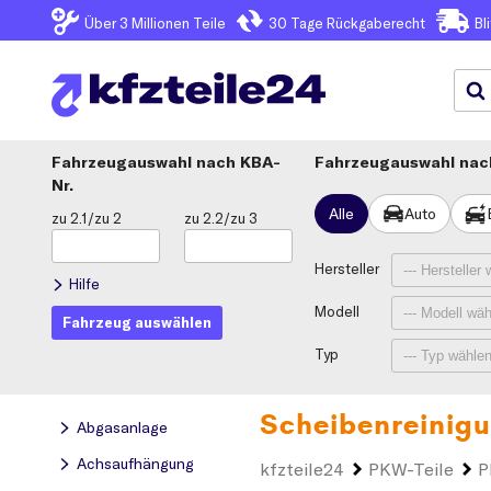
Über 3
Millionen Teile
30 Tage
Rückgaberecht
Bl
Fahrzeugauswahl
KBA-
Fahrzeugauswahl nach
Nr.
Alle
Auto
zu 2.1/zu 2
zu 2.2/zu 3
Hersteller
Hilfe
Modell
Fahrzeug auswählen
Typ
Scheibenreinig
Abgasanlage
Achsaufhängung
kfzteile24
PKW-Teile
P