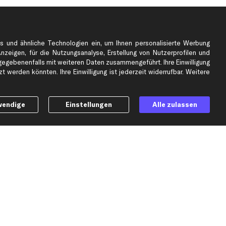
e
Top Automarken
s und ähnliche Technologien ein, um Ihnen personalisierte Werbung
Audi Ersatzteile
Anzeigen, für die Nutzungsanalyse, Erstellung von Nutzerprofilen und
BMW Ersatzteile
gebenenfalls mit weiteren Daten zusammengeführt. Ihre Einwilligung
Ford Ersatzteile
 werden könnten. Ihre Einwilligung ist jederzeit widerrufbar. Weitere
Mercedes-Benz Ersatzteile
Opel Ersatzteile
wendige
Einstellungen
Alle zulassen
Peugeot Ersatzteile
Renault Ersatzteile
Seat Ersatzteile
Skoda Ersatzteile
er
VW Ersatzteile
Social Media