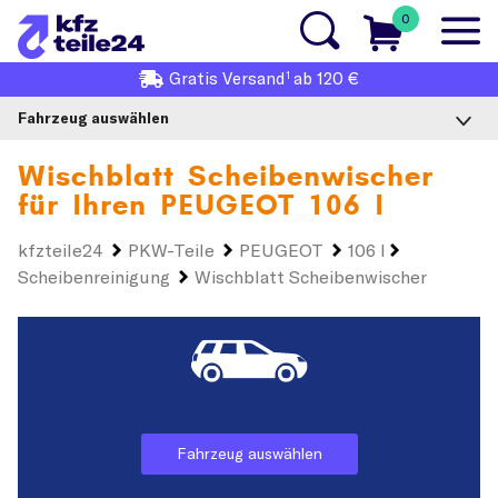
0
1
Gratis
Versand
ab 120 €
Fahrzeug auswählen
Wischblatt Scheibenwischer
für Ihren
PEUGEOT 106 I
kfzteile24
PKW-Teile
PEUGEOT
106 I
Scheibenreinigung
Wischblatt Scheibenwischer
Fahrzeug auswählen