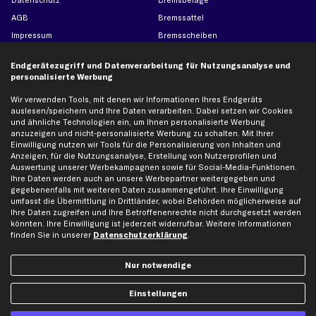
Datenschutz
Bremsbeläge
AGB
Bremssattel
Impressum
Bremsscheiben
Whistleblowersystem
Lichtmaschine
Endgerätezugriff und Datenverarbeitung für Nutzungsanalyse und
Dateneinstellungen
Luftfilter
personalisierte Werbung
Widerrufsbelehrung
Ölfilter
Wir verwenden Tools, mit denen wir Informationen Ihres Endgeräts
Querlenker
auslesen/speichern und Ihre Daten verarbeiten. Dabei setzen wir Cookies
und ähnliche Technologien ein, um Ihnen personalisierte Werbung
Stoßdämpfer
anzuzeigen und nicht-personalisierte Werbung zu schalten. Mit Ihrer
Scheibenwischer
Einwilligung nutzen wir Tools für die Personalisierung von Inhalten und
Anzeigen, für die Nutzungsanalyse, Erstellung von Nutzerprofilen und
Auswertung unserer Werbekampagnen sowie für Social-Media-Funktionen.
Ihre Daten werden auch an unsere Werbepartner weitergegeben und
Top Automarken
gegebenenfalls mit weiteren Daten zusammengeführt. Ihre Einwilligung
umfasst die Übermittlung in Drittländer, wobei Behörden möglicherweise auf
Audi Ersatzteile
Ihre Daten zugreifen und Ihre Betroffenenrechte nicht durchgesetzt werden
BMW Ersatzteile
könnten. Ihre Einwilligung ist jederzeit widerrufbar. Weitere Informationen
finden Sie in unserer
Datenschutzerklärung
.
Ford Ersatzteile
Mercedes-Benz Ersatzteile
Nur notwendige
Opel Ersatzteile
Peugeot Ersatzteile
Einstellungen
Renault Ersatzteile