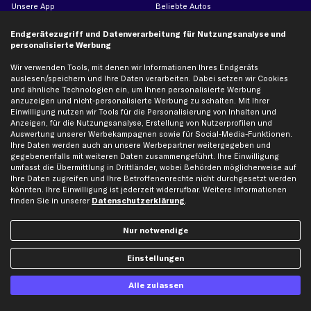
Unsere App
Beliebte Autos
Gutscheine
Endgerätezugriff und Datenverarbeitung für Nutzungsanalyse und
personalisierte Werbung
Hilfe & Support
Top Produkte
Wir verwenden Tools, mit denen wir Informationen Ihres Endgeräts
auslesen/speichern und Ihre Daten verarbeiten. Dabei setzen wir Cookies
Kontakt
Auspuff
und ähnliche Technologien ein, um Ihnen personalisierte Werbung
Datenschutz
Bremsbeläge
anzuzeigen und nicht-personalisierte Werbung zu schalten. Mit Ihrer
Einwilligung nutzen wir Tools für die Personalisierung von Inhalten und
AGB
Bremssattel
Anzeigen, für die Nutzungsanalyse, Erstellung von Nutzerprofilen und
Auswertung unserer Werbekampagnen sowie für Social-Media-Funktionen.
Impressum
Bremsscheiben
Ihre Daten werden auch an unsere Werbepartner weitergegeben und
Whistleblowersystem
Lichtmaschine
gegebenenfalls mit weiteren Daten zusammengeführt. Ihre Einwilligung
umfasst die Übermittlung in Drittländer, wobei Behörden möglicherweise auf
Dateneinstellungen
Luftfilter
Ihre Daten zugreifen und Ihre Betroffenenrechte nicht durchgesetzt werden
Widerrufsbelehrung
Ölfilter
könnten. Ihre Einwilligung ist jederzeit widerrufbar. Weitere Informationen
finden Sie in unserer
Datenschutzerklärung
.
Querlenker
Stoßdämpfer
Nur notwendige
Scheibenwischer
Einstellungen
Top Automarken
Alle zulassen
Audi Ersatzteile