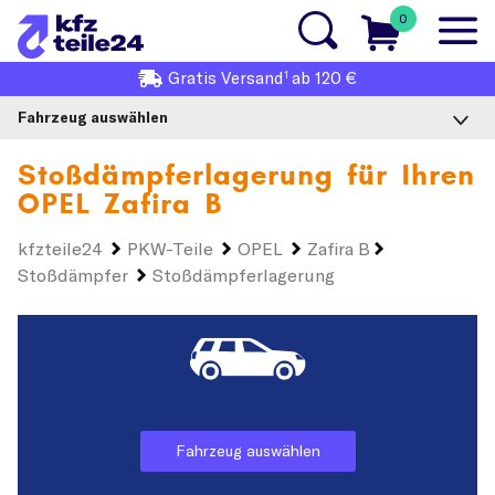
0
1
Gratis
Versand
ab 120 €
Fahrzeug auswählen
Stoßdämpferlagerung für Ihren
OPEL Zafira B
kfzteile24
PKW-Teile
OPEL
Zafira B
Stoßdämpfer
Stoßdämpferlagerung
Fahrzeug auswählen