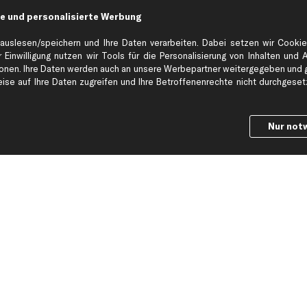
e und personalisierte Werbung
Hilfe & Support
Top Produkt
auslesen/speichern und Ihre Daten verarbeiten. Dabei setzen wir Cookie
Kontakt
Auspuff
 Einwilligung nutzen wir Tools für die Personalisierung von Inhalten und 
Datenschutz
Bremsbeläge
en. Ihre Daten werden auch an unsere Werbepartner weitergegeben und ge
se auf Ihre Daten zugreifen und Ihre Betroffenenrechte nicht durchgesetzt
ng
AGB
Bremssattel
Impressum
Bremsscheiben
Whistleblowersystem
Lichtmaschine
Nur not
Dateneinstellungen
Luftfilter
Widerrufsbelehrung
Ölfilter
Querlenker
Stoßdämpfer
Scheibenwisch