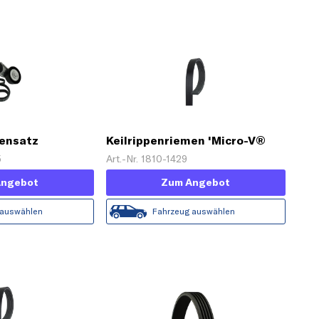
mensatz
Keilrippenriemen 'Micro-V®
Horizon'
5
Art.-Nr. 1810-1429
Angebot
Zum Angebot
 auswählen
Fahrzeug auswählen