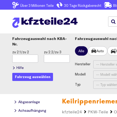
Über 3
Millionen Teile
30 Tage
Rückgaberecht
Bl
Fahrzeugauswahl
KBA-
Fahrzeugauswahl nach
Nr.
Alle
Auto
zu 2.1/zu 2
zu 2.2/zu 3
Hersteller
Hilfe
Modell
Fahrzeug auswählen
Typ
Keilrippenrieme
Abgasanlage
Achsaufhängung
kfzteile24
PKW-Teile
O