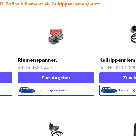
EL Zafira B Riementrieb Keilrippenriemen/-satz
Riemenspanner,
Keilrippenrie
Keilrippenriemen
Art.-Nr. 1830-4475
Art.-Nr. 1810-1783
Zum Angebot
Zum 
Fahrzeug auswählen
Fahrzeug