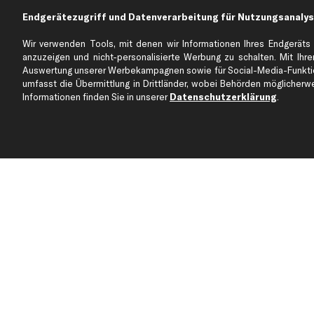
Endgerätezugriff und Datenverarbeitung für Nutzungsanalys
Über kfzteile24
Kundenservice
Wir verwenden Tools, mit denen wir Informationen Ihres Endgeräts 
Über uns
Zahlung
anzuzeigen und nicht-personalisierte Werbung zu schalten. Mit Ihrer
business
plus
Versandinfo
Auswertung unserer Werbekampagnen sowie für Social-Media-Funktion
umfasst die Übermittlung in Drittländer, wobei Behörden möglicherwei
Corporate Webseite
Retoure & Gewährleistu
Informationen finden Sie in unserer
Datenschutzerklärung
.
Partnerprogramm
Austauschartikel
Werkstätten/Filialen
Häufige Fragen
Karriere
Automagazin
Bewertungen
Unsere Marken
Unsere App
Beliebte Autos
Gutscheine
Jetzt APP Downloaden