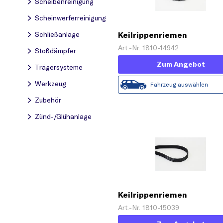
Scheibenreinigung
Scheinwerferreinigung
Schließanlage
Keilrippenriemen
Art.-Nr. 1810-14942
Stoßdämpfer
Zum Angebot
Trägersysteme
Werkzeug
Fahrzeug auswählen
Zubehör
Zünd-/Glühanlage
Keilrippenriemen
Art.-Nr. 1810-15039