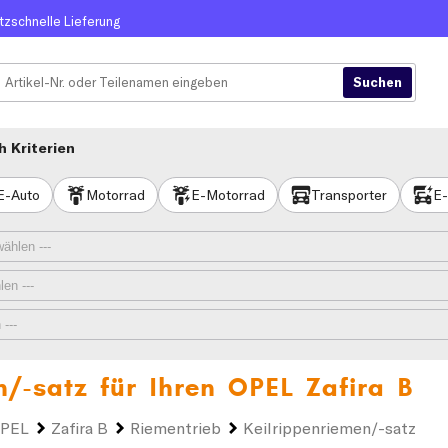
itzschnelle Lieferung
 Kriterien
E-Auto
Motorrad
E-Motorrad
Transporter
E-
n/-satz für Ihren
OPEL Zafira B
PEL
Zafira B
Riementrieb
Keilrippenriemen/-satz