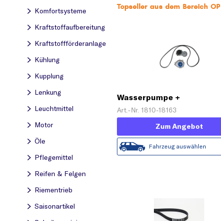
Topseller aus dem Bereich OP
Komfortsysteme
Kraftstoff­aufbereitung
Kraftstoff­förderanlage
Kühlung
Kupplung
Lenkung
Wasserpumpe +
Keilrippenriemensatz
Leuchtmittel
Art.-Nr. 1810-18163
Motor
Zum Angebot
Öle
Fahrzeug auswählen
Pflegemittel
Reifen & Felgen
Riementrieb
Saisonartikel