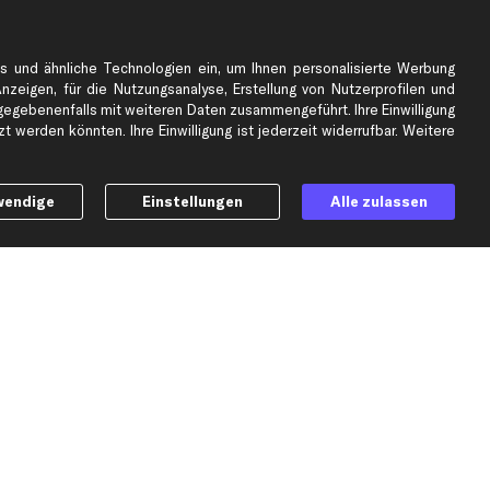
e
Top Automarken
s und ähnliche Technologien ein, um Ihnen personalisierte Werbung
Audi Ersatzteile
Anzeigen, für die Nutzungsanalyse, Erstellung von Nutzerprofilen und
BMW Ersatzteile
gebenenfalls mit weiteren Daten zusammengeführt. Ihre Einwilligung
 werden könnten. Ihre Einwilligung ist jederzeit widerrufbar. Weitere
Ford Ersatzteile
Mercedes-Benz Ersatzteile
Opel Ersatzteile
wendige
Einstellungen
Alle zulassen
Peugeot Ersatzteile
Renault Ersatzteile
Seat Ersatzteile
Skoda Ersatzteile
er
VW Ersatzteile
Social Media