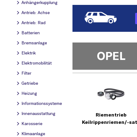
Anhängerkupplung
Antrieb: Achse
Antrieb: Rad
Batterien
Bremsanlage
OPEL
Elektrik
Elektromobilität
Filter
Getriebe
Heizung
Informationssysteme
Innenausstattung
Riementrieb
Keilrippenriemen/-sa
Karosserie
Klimaanlage