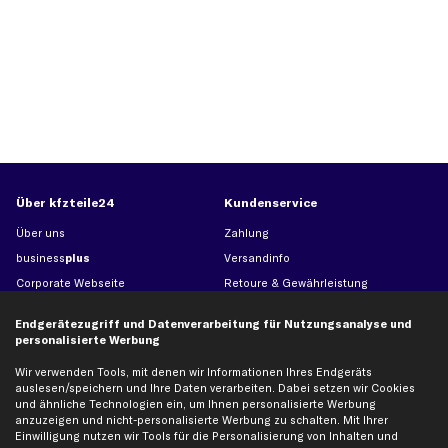
Über kfzteile24
Kundenservice
Über uns
Zahlung
business
plus
Versandinfo
Corporate Webseite
Retoure & Gewährleistung
Partnerprogramm
Austauschartikel
Endgerätezugriff und Datenverarbeitung für Nutzungsanalyse und
Werkstätten/Filialen
Häufige Fragen
personalisierte Werbung
Karriere
Automagazin
Wir verwenden Tools, mit denen wir Informationen Ihres Endgeräts
Bewertungen
Unsere Marken
auslesen/speichern und Ihre Daten verarbeiten. Dabei setzen wir Cookies
und ähnliche Technologien ein, um Ihnen personalisierte Werbung
Unsere App
Beliebte Autos
anzuzeigen und nicht-personalisierte Werbung zu schalten. Mit Ihrer
Gutscheine
Einwilligung nutzen wir Tools für die Personalisierung von Inhalten und