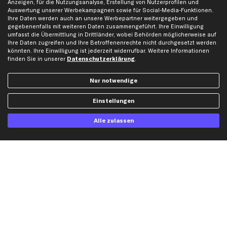
Anzeigen, für die Nutzungsanalyse, Erstellung von Nutzerprofilen und
Auswertung unserer Werbekampagnen sowie für Social-Media-Funktionen.
Ihre Daten werden auch an unsere Werbepartner weitergegeben und
Hilfe & Support
Top Produkte
gegebenenfalls mit weiteren Daten zusammengeführt. Ihre Einwilligung
umfasst die Übermittlung in Drittländer, wobei Behörden möglicherweise auf
Kontakt
Auspuff
Ihre Daten zugreifen und Ihre Betroffenenrechte nicht durchgesetzt werden
Datenschutz
Bremsbeläge
könnten. Ihre Einwilligung ist jederzeit widerrufbar. Weitere Informationen
finden Sie in unserer
Datenschutzerklärung
.
AGB
Bremssattel
Impressum
Bremsscheiben
Nur notwendige
Whistleblowersystem
Lichtmaschine
Dateneinstellungen
Luftfilter
Einstellungen
Widerrufsbelehrung
Ölfilter
Alle zulassen
Querlenker
Stoßdämpfer
Scheibenwischer
Top Automarken
Audi Ersatzteile
BMW Ersatzteile
Ford Ersatzteile