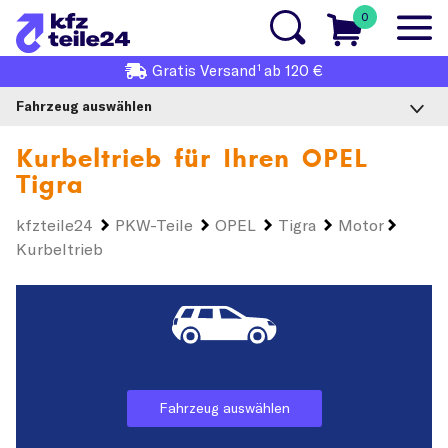
0
1
Gratis
Versand
ab 120 €
Fahrzeug auswählen
Kurbeltrieb für Ihren
OPEL
Tigra
kfzteile24
PKW-Teile
OPEL
Tigra
Motor
Kurbeltrieb
Fahrzeug auswählen