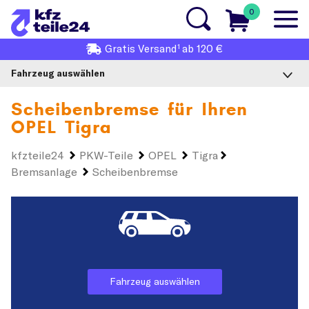
0
1
Gratis
Versand
ab 120 €
Fahrzeug auswählen
Scheibenbremse für Ihren
OPEL Tigra
kfzteile24
PKW-Teile
OPEL
Tigra
Bremsanlage
Scheibenbremse
Fahrzeug auswählen