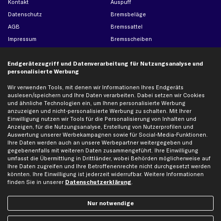
Kontakt
Auspuff
Datenschutz
Bremsbeläge
AGB
Bremssattel
Impressum
Bremsscheiben
Whistleblowersystem
Lichtmaschine
Endgerätezugriff und Datenverarbeitung für Nutzungsanalyse und
Dateneinstellungen
Luftfilter
personalisierte Werbung
Widerrufsbelehrung
Ölfilter
Wir verwenden Tools, mit denen wir Informationen Ihres Endgeräts
Querlenker
auslesen/speichern und Ihre Daten verarbeiten. Dabei setzen wir Cookies
Stoßdämpfer
und ähnliche Technologien ein, um Ihnen personalisierte Werbung
anzuzeigen und nicht-personalisierte Werbung zu schalten. Mit Ihrer
Scheibenwischer
Einwilligung nutzen wir Tools für die Personalisierung von Inhalten und
Anzeigen, für die Nutzungsanalyse, Erstellung von Nutzerprofilen und
Auswertung unserer Werbekampagnen sowie für Social-Media-Funktionen.
Top Automarken
Ihre Daten werden auch an unsere Werbepartner weitergegeben und
gegebenenfalls mit weiteren Daten zusammengeführt. Ihre Einwilligung
Audi Ersatzteile
umfasst die Übermittlung in Drittländer, wobei Behörden möglicherweise auf
Ihre Daten zugreifen und Ihre Betroffenenrechte nicht durchgesetzt werden
BMW Ersatzteile
könnten. Ihre Einwilligung ist jederzeit widerrufbar. Weitere Informationen
Ford Ersatzteile
finden Sie in unserer
Datenschutzerklärung
.
Mercedes-Benz Ersatzteile
Nur notwendige
Opel Ersatzteile
Peugeot Ersatzteile