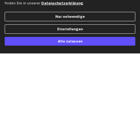
finden Sie in unserer
Datenschutzerklärung
.
Audi Ersatzteile
BMW Ersatzteile
Nur notwendige
Ford Ersatzteile
Einstellungen
Mercedes-Benz Ersatzteile
Opel Ersatzteile
Alle zulassen
Peugeot Ersatzteile
Renault Ersatzteile
Seat Ersatzteile
Skoda Ersatzteile
VW Ersatzteile
Social Media
Jetzt APP Downloaden