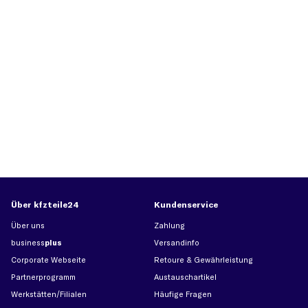
Über kfzteile24
Kundenservice
Über uns
Zahlung
business
plus
Versandinfo
Corporate Webseite
Retoure & Gewährleistung
Partnerprogramm
Austauschartikel
Werkstätten/Filialen
Häufige Fragen