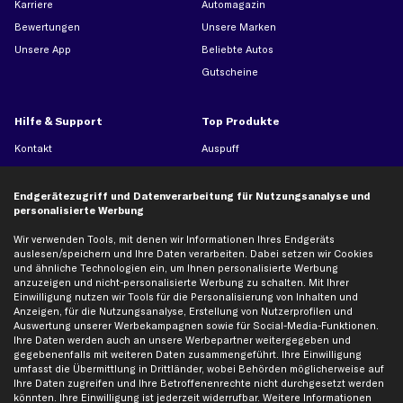
Karriere
Automagazin
Bewertungen
Unsere Marken
Unsere App
Beliebte Autos
Gutscheine
Hilfe & Support
Top Produkte
Kontakt
Auspuff
Datenschutz
Bremsbeläge
AGB
Bremssattel
Endgerätezugriff und Datenverarbeitung für Nutzungsanalyse und
personalisierte Werbung
Impressum
Bremsscheiben
Whistleblowersystem
Lichtmaschine
Wir verwenden Tools, mit denen wir Informationen Ihres Endgeräts
auslesen/speichern und Ihre Daten verarbeiten. Dabei setzen wir Cookies
Dateneinstellungen
Luftfilter
und ähnliche Technologien ein, um Ihnen personalisierte Werbung
anzuzeigen und nicht-personalisierte Werbung zu schalten. Mit Ihrer
Widerrufsbelehrung
Ölfilter
Einwilligung nutzen wir Tools für die Personalisierung von Inhalten und
Querlenker
Anzeigen, für die Nutzungsanalyse, Erstellung von Nutzerprofilen und
Auswertung unserer Werbekampagnen sowie für Social-Media-Funktionen.
Stoßdämpfer
Ihre Daten werden auch an unsere Werbepartner weitergegeben und
Scheibenwischer
gegebenenfalls mit weiteren Daten zusammengeführt. Ihre Einwilligung
umfasst die Übermittlung in Drittländer, wobei Behörden möglicherweise auf
Ihre Daten zugreifen und Ihre Betroffenenrechte nicht durchgesetzt werden
könnten. Ihre Einwilligung ist jederzeit widerrufbar. Weitere Informationen
Top Automarken