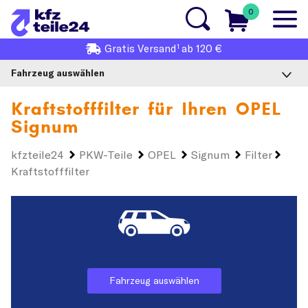
0
1
Gratis
Versand
ab 120 €
Fahrzeug auswählen
Kraftstofffilter für Ihren
OPEL
Signum
kfzteile24
PKW-Teile
OPEL
Signum
Filter
Kraftstofffilter
Fahrzeug auswählen