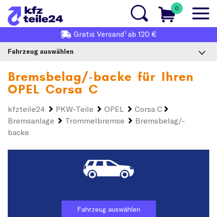
0
1
Gratis
Versand
ab 120 €
Fahrzeug auswählen
Bremsbelag/-backe für Ihren
OPEL Corsa C
kfzteile24
PKW-Teile
OPEL
Corsa C
Bremsanlage
Trommelbremse
Bremsbelag/-
backe
Fahrzeug auswählen