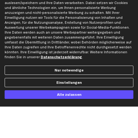
Partnerprogramm
Austauschartikel
auslesen/speichern und Ihre Daten verarbeiten. Dabei setzen wir Cookies
und ähnliche Technologien ein, um Ihnen personalisierte Werbung
Werkstätten/Filialen
Häufige Fragen
anzuzeigen und nicht-personalisierte Werbung zu schalten. Mit Ihrer
Karriere
Automagazin
Einwilligung nutzen wir Tools für die Personalisierung von Inhalten und
Anzeigen, für die Nutzungsanalyse, Erstellung von Nutzerprofilen und
Bewertungen
Unsere Marken
Auswertung unserer Werbekampagnen sowie für Social-Media-Funktionen.
Ihre Daten werden auch an unsere Werbepartner weitergegeben und
Unsere App
Beliebte Autos
gegebenenfalls mit weiteren Daten zusammengeführt. Ihre Einwilligung
Gutscheine
umfasst die Übermittlung in Drittländer, wobei Behörden möglicherweise auf
Ihre Daten zugreifen und Ihre Betroffenenrechte nicht durchgesetzt werden
könnten. Ihre Einwilligung ist jederzeit widerrufbar. Weitere Informationen
Hilfe & Support
Top Produkte
finden Sie in unserer
Datenschutzerklärung
.
Kontakt
Auspuff
Nur notwendige
Datenschutz
Bremsbeläge
AGB
Bremssattel
Einstellungen
Impressum
Bremsscheiben
Alle zulassen
Whistleblowersystem
Lichtmaschine
Dateneinstellungen
Luftfilter
Widerrufsbelehrung
Ölfilter
Querlenker
Stoßdämpfer
Scheibenwischer