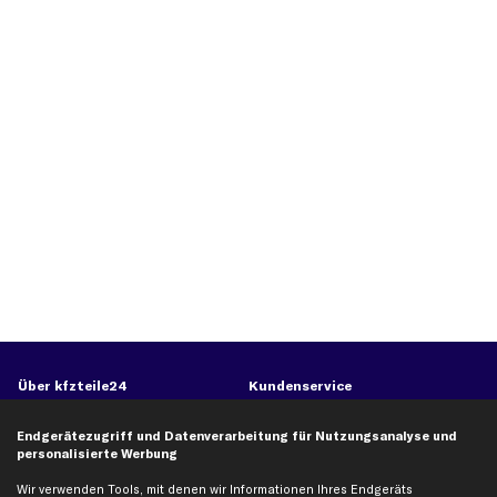
Über kfzteile24
Kundenservice
Über uns
Zahlung
Endgerätezugriff und Datenverarbeitung für Nutzungsanalyse und
business
plus
Versandinfo
personalisierte Werbung
Corporate Webseite
Retoure & Gewährleistung
Wir verwenden Tools, mit denen wir Informationen Ihres Endgeräts