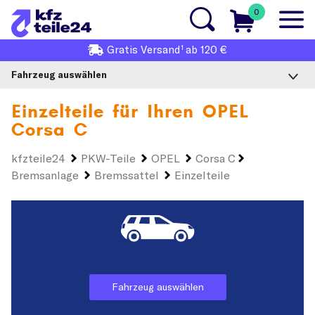
0
1
Gratis
Versand
ab 120 €
Fahrzeug auswählen
Einzelteile für Ihren
OPEL
Corsa C
kfzteile24
PKW-Teile
OPEL
Corsa C
Bremsanlage
Bremssattel
Einzelteile
Fahrzeug auswählen