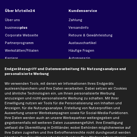
Über kfzteile24
Kundenservice
Über uns
Zahlung
business
plus
Versandinfo
Corporate Webseite
Retoure & Gewährleistung
Partnerprogramm
Austauschartikel
Werkstätten/Filialen
Häufige Fragen
Karriere
Automagazin
Bewertungen
Unsere Marken
Endgerätezugriff und Datenverarbeitung für Nutzungsanalyse und
Unsere App
Beliebte Autos
personalisierte Werbung
Gutscheine
Wir verwenden Tools, mit denen wir Informationen Ihres Endgeräts
auslesen/speichern und Ihre Daten verarbeiten. Dabei setzen wir Cookies
und ähnliche Technologien ein, um Ihnen personalisierte Werbung
Hilfe & Support
Top Produkte
anzuzeigen und nicht-personalisierte Werbung zu schalten. Mit Ihrer
Einwilligung nutzen wir Tools für die Personalisierung von Inhalten und
Kontakt
Auspuff
Anzeigen, für die Nutzungsanalyse, Erstellung von Nutzerprofilen und
Auswertung unserer Werbekampagnen sowie für Social-Media-Funktionen.
Datenschutz
Bremsbeläge
Ihre Daten werden auch an unsere Werbepartner weitergegeben und
AGB
Bremssattel
gegebenenfalls mit weiteren Daten zusammengeführt. Ihre Einwilligung
umfasst die Übermittlung in Drittländer, wobei Behörden möglicherweise auf
Impressum
Bremsscheiben
Ihre Daten zugreifen und Ihre Betroffenenrechte nicht durchgesetzt werden