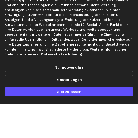
auslesen/speichern und Ihre Daten verarbeiten. Dabei setzen wir Cookies
und ähnliche Technologien ein, um Ihnen personalisierte Werbung
Werkstätten/Filialen
Häufige Fragen
anzuzeigen und nicht-personalisierte Werbung zu schalten. Mit Ihrer
Einwilligung nutzen wir Tools für die Personalisierung von Inhalten und
Karriere
Automagazin
Anzeigen, für die Nutzungsanalyse, Erstellung von Nutzerprofilen und
Bewertungen
Unsere Marken
Auswertung unserer Werbekampagnen sowie für Social-Media-Funktionen.
Ihre Daten werden auch an unsere Werbepartner weitergegeben und
Unsere App
Beliebte Autos
gegebenenfalls mit weiteren Daten zusammengeführt. Ihre Einwilligung
Gutscheine
umfasst die Übermittlung in Drittländer, wobei Behörden möglicherweise auf
Ihre Daten zugreifen und Ihre Betroffenenrechte nicht durchgesetzt werden
könnten. Ihre Einwilligung ist jederzeit widerrufbar. Weitere Informationen
finden Sie in unserer
Datenschutzerklärung
.
Hilfe & Support
Top Produkte
Kontakt
Auspuff
Nur notwendige
Datenschutz
Bremsbeläge
AGB
Bremssattel
Einstellungen
Impressum
Bremsscheiben
Alle zulassen
Whistleblowersystem
Lichtmaschine
Dateneinstellungen
Luftfilter
Widerrufsbelehrung
Ölfilter
Querlenker
Stoßdämpfer
Scheibenwischer