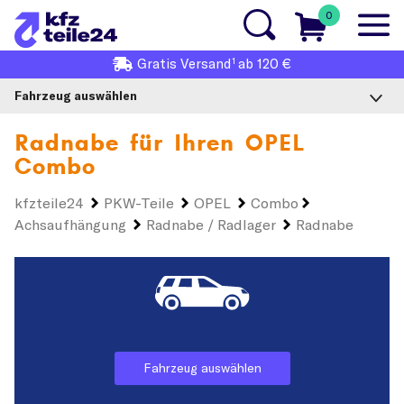
0
1
Gratis
Versand
ab 120 €
Fahrzeug auswählen
Radnabe für Ihren
OPEL
Combo
kfzteile24
PKW-Teile
OPEL
Combo
Achsaufhängung
Radnabe / Radlager
Radnabe
Fahrzeug auswählen