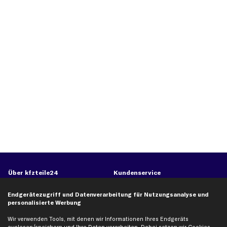
Über kfzteile24
Kundenservice
Über uns
Zahlung
Endgerätezugriff und Datenverarbeitung für Nutzungsanalyse und
business
plus
Versandinfo
personalisierte Werbung
Corporate Webseite
Retoure & Gewährleistung
Wir verwenden Tools, mit denen wir Informationen Ihres Endgeräts
Partnerprogramm
Austauschartikel