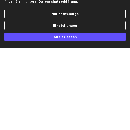
finden Sie in unserer
Datenschutzerklärung
.
Dateneinstellungen
Luftfilter
Widerrufsbelehrung
Ölfilter
Nur notwendige
Querlenker
Einstellungen
Stoßdämpfer
Scheibenwischer
Alle zulassen
Top Automarken
Audi Ersatzteile
BMW Ersatzteile
Ford Ersatzteile
Mercedes-Benz Ersatzteile
Opel Ersatzteile
Peugeot Ersatzteile
Renault Ersatzteile
Seat Ersatzteile
Skoda Ersatzteile
VW Ersatzteile