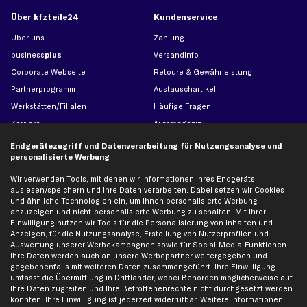
Über kfzteile24
Kundenservice
Über uns
Zahlung
business
plus
Versandinfo
Corporate Webseite
Retoure & Gewährleistung
Partnerprogramm
Austauschartikel
Werkstätten/Filialen
Häufige Fragen
Karriere
Automagazin
Bewertungen
Unsere Marken
Endgerätezugriff und Datenverarbeitung für Nutzungsanalyse und
personalisierte Werbung
Unsere App
Beliebte Autos
Gutscheine
Wir verwenden Tools, mit denen wir Informationen Ihres Endgeräts
auslesen/speichern und Ihre Daten verarbeiten. Dabei setzen wir Cookies
und ähnliche Technologien ein, um Ihnen personalisierte Werbung
anzuzeigen und nicht-personalisierte Werbung zu schalten. Mit Ihrer
Hilfe & Support
Top Produkte
Einwilligung nutzen wir Tools für die Personalisierung von Inhalten und
Kontakt
Auspuff
Anzeigen, für die Nutzungsanalyse, Erstellung von Nutzerprofilen und
Auswertung unserer Werbekampagnen sowie für Social-Media-Funktionen.
Datenschutz
Bremsbeläge
Ihre Daten werden auch an unsere Werbepartner weitergegeben und
gegebenenfalls mit weiteren Daten zusammengeführt. Ihre Einwilligung
AGB
Bremssattel
umfasst die Übermittlung in Drittländer, wobei Behörden möglicherweise auf
Impressum
Bremsscheiben
Ihre Daten zugreifen und Ihre Betroffenenrechte nicht durchgesetzt werden
könnten. Ihre Einwilligung ist jederzeit widerrufbar. Weitere Informationen
Whistleblowersystem
Lichtmaschine