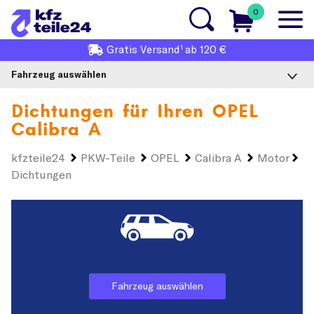
0
1
Gratis
Versand
ab 120 €
Fahrzeug auswählen
Dichtungen für Ihren
OPEL
Calibra A
kfzteile24
PKW-Teile
OPEL
Calibra A
Motor
Dichtungen
Fahrzeug auswählen