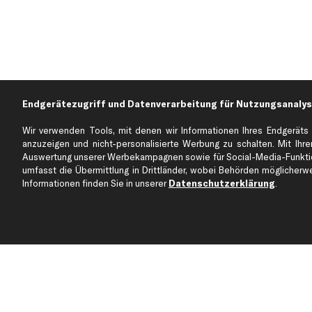
Endgerätezugriff und Datenverarbeitung für Nutzungsanalys
Wir verwenden Tools, mit denen wir Informationen Ihres Endgeräts 
anzuzeigen und nicht-personalisierte Werbung zu schalten. Mit Ihrer
Auswertung unserer Werbekampagnen sowie für Social-Media-Funktion
Über kfzteile24
Kundenservice
umfasst die Übermittlung in Drittländer, wobei Behörden möglicherwei
Über uns
Zahlung
Informationen finden Sie in unserer
Datenschutzerklärung
.
business
plus
Versandinfo
Corporate Webseite
Retoure & Gewährleistu
Partnerprogramm
Austauschartikel
Werkstätten/Filialen
Häufige Fragen
Karriere
Automagazin
Bewertungen
Unsere Marken
Unsere App
Beliebte Autos