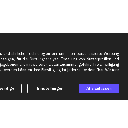
s und ähnliche Technologien ein, um Ihnen personalisierte Werbung
Anzeigen, für die Nutzungsanalyse, Erstellung von Nutzerprofilen und
gebenenfalls mit weiteren Daten zusammengeführt. Ihre Einwilligung
e
Top Automarken
 werden könnten. Ihre Einwilligung ist jederzeit widerrufbar. Weitere
Audi Ersatzteile
BMW Ersatzteile
wendige
Einstellungen
Alle zulassen
Ford Ersatzteile
Mercedes-Benz Ersatzteile
Opel Ersatzteile
Peugeot Ersatzteile
Renault Ersatzteile
Seat Ersatzteile