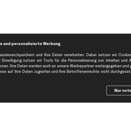
e und personalisierte Werbung
auslesen/speichern und Ihre Daten verarbeiten. Dabei setzen wir Cookie
 Einwilligung nutzen wir Tools für die Personalisierung von Inhalten und 
en. Ihre Daten werden auch an unsere Werbepartner weitergegeben und ge
Hilfe & Support
Top Produkt
se auf Ihre Daten zugreifen und Ihre Betroffenenrechte nicht durchgesetzt
Kontakt
Auspuff
Datenschutz
Bremsbeläge
Nur not
ng
AGB
Bremssattel
Impressum
Bremsscheiben
Whistleblowersystem
Lichtmaschine
Dateneinstellungen
Luftfilter
Widerrufsbelehrung
Ölfilter
Querlenker