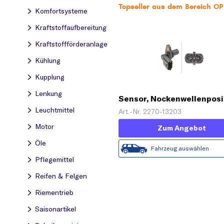
Topseller aus dem Bereich OPE
Komfortsysteme
Kraftstoff­aufbereitung
Kraftstoff­förderanlage
Kühlung
Kupplung
Lenkung
Sensor, Nockenwellenposi
Leuchtmittel
Art.-Nr. 2270-13203
Motor
Zum Angebot
Öle
Fahrzeug auswählen
Pflegemittel
Reifen & Felgen
Riementrieb
Saisonartikel