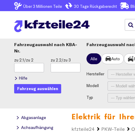
Über 3
Millionen Teile
30 Tage
Rückgaberecht
Bl
Fahrzeugauswahl
KBA-
Fahrzeugauswahl nach
Nr.
Alle
Auto
zu 2.1/zu 2
zu 2.2/zu 3
Hersteller
Hilfe
Modell
Fahrzeug auswählen
Typ
Elektrik für Ihr
Abgasanlage
Achsaufhängung
kfzteile24
PKW-Teile
O