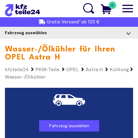
0
1
Gratis
Versand
ab 120 €
Fahrzeug auswählen
Wasser-/Ölkühler für Ihren
OPEL Astra H
kfzteile24
PKW-Teile
OPEL
Astra H
Kühlung
Wasser-/Ölkühler
Fahrzeug auswählen