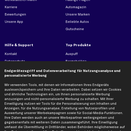
Karriere
Automagazin
Bewertungen
Unsere Marken
Unsere App
Beliebte Autos
Gutscheine
Hilfe & Support
Top Produkte
Kontakt
Auspuff
Datenschutz
Bremsbeläge
AGB
Bremssattel
Endgerätezugriff und Datenverarbeitung für Nutzungsanalyse und
personalisierte Werbung
Impressum
Bremsscheiben
Whistleblowersystem
Lichtmaschine
Wir verwenden Tools, mit denen wir Informationen Ihres Endgeräts
auslesen/speichern und Ihre Daten verarbeiten. Dabei setzen wir Cookies
Dateneinstellungen
Luftfilter
und ähnliche Technologien ein, um Ihnen personalisierte Werbung
Widerrufsbelehrung
Ölfilter
anzuzeigen und nicht-personalisierte Werbung zu schalten. Mit Ihrer
Einwilligung nutzen wir Tools für die Personalisierung von Inhalten und
Querlenker
Anzeigen, für die Nutzungsanalyse, Erstellung von Nutzerprofilen und
Stoßdämpfer
Auswertung unserer Werbekampagnen sowie für Social-Media-Funktionen.
Ihre Daten werden auch an unsere Werbepartner weitergegeben und
Scheibenwischer
gegebenenfalls mit weiteren Daten zusammengeführt. Ihre Einwilligung
umfasst die Übermittlung in Drittländer, wobei Behörden möglicherweise auf