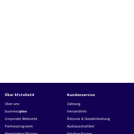
Über kfzteile24
Kundenservice
Über uns
Zahlung
business
plus
Versandinfo
Corporate Webseite
Retoure & Gewährleistung
Partnerprogramm
Austauschartikel
Werkstätten/Filialen
Häufige Fragen