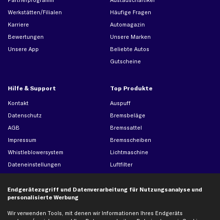
Werkstätten/Filialen
Häufige Fragen
Karriere
Automagazin
Bewertungen
Unsere Marken
Unsere App
Beliebte Autos
Gutscheine
Hilfe & Support
Top Produkte
Kontakt
Auspuff
Datenschutz
Bremsbeläge
AGB
Bremssattel
Impressum
Bremsscheiben
Whistleblowersystem
Lichtmaschine
Dateneinstellungen
Luftfilter
Widerrufsbelehrung
Ölfilter
Querlenker
Endgerätezugriff und Datenverarbeitung für Nutzungsanalyse und
personalisierte Werbung
Stoßdämpfer
Wir verwenden Tools, mit denen wir Informationen Ihres Endgeräts
Scheibenwischer