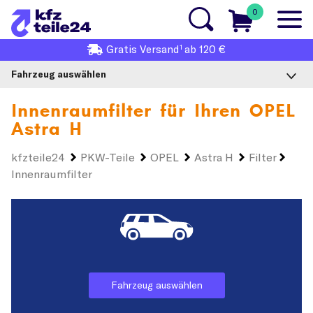
0
1
Gratis
Versand
ab 120 €
Fahrzeug auswählen
Innenraumfilter für Ihren
OPEL
Astra H
kfzteile24
PKW-Teile
OPEL
Astra H
Filter
Innenraumfilter
Fahrzeug auswählen