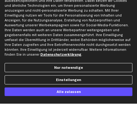
auslesen/speichern und Ihre Daten verarbeiten. Dabei setzen wir Cookies
und ähnliche Technologien ein, um Ihnen personalisierte Werbung
anzuzeigen und nicht-personalisierte Werbung zu schalten. Mit Ihrer
Top Automarken
Einwilligung nutzen wir Tools für die Personalisierung von Inhalten und
Anzeigen, für die Nutzungsanalyse, Erstellung von Nutzerprofilen und
Audi Ersatzteile
Auswertung unserer Werbekampagnen sowie für Social-Media-Funktionen.
BMW Ersatzteile
Ihre Daten werden auch an unsere Werbepartner weitergegeben und
gegebenenfalls mit weiteren Daten zusammengeführt. Ihre Einwilligung
Ford Ersatzteile
umfasst die Übermittlung in Drittländer, wobei Behörden möglicherweise auf
Ihre Daten zugreifen und Ihre Betroffenenrechte nicht durchgesetzt werden
Mercedes-Benz Ersatzteile
könnten. Ihre Einwilligung ist jederzeit widerrufbar. Weitere Informationen
Opel Ersatzteile
finden Sie in unserer
Datenschutzerklärung
.
Peugeot Ersatzteile
Nur notwendige
Renault Ersatzteile
Seat Ersatzteile
Einstellungen
Skoda Ersatzteile
VW Ersatzteile
Alle zulassen
Social Media
Jetzt APP Downloaden