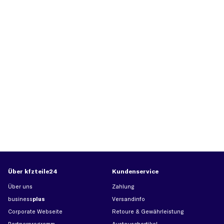
Über kfzteile24
Kundenservice
Über uns
Zahlung
business
plus
Versandinfo
Corporate Webseite
Retoure & Gewährleistung
Partnerprogramm
Austauschartikel