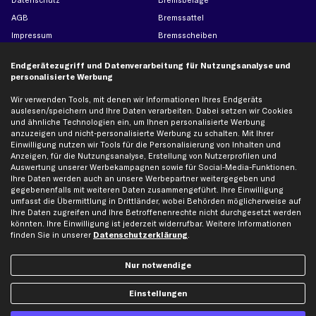
Datenschutz
Bremsbeläge
AGB
Bremssattel
Impressum
Bremsscheiben
Whistleblowersystem
Lichtmaschine
Endgerätezugriff und Datenverarbeitung für Nutzungsanalyse und
Dateneinstellungen
Luftfilter
personalisierte Werbung
Widerrufsbelehrung
Ölfilter
Wir verwenden Tools, mit denen wir Informationen Ihres Endgeräts
Querlenker
auslesen/speichern und Ihre Daten verarbeiten. Dabei setzen wir Cookies
und ähnliche Technologien ein, um Ihnen personalisierte Werbung
Stoßdämpfer
anzuzeigen und nicht-personalisierte Werbung zu schalten. Mit Ihrer
Scheibenwischer
Einwilligung nutzen wir Tools für die Personalisierung von Inhalten und
Anzeigen, für die Nutzungsanalyse, Erstellung von Nutzerprofilen und
Auswertung unserer Werbekampagnen sowie für Social-Media-Funktionen.
Ihre Daten werden auch an unsere Werbepartner weitergegeben und
Top Automarken
gegebenenfalls mit weiteren Daten zusammengeführt. Ihre Einwilligung
umfasst die Übermittlung in Drittländer, wobei Behörden möglicherweise auf
Audi Ersatzteile
Ihre Daten zugreifen und Ihre Betroffenenrechte nicht durchgesetzt werden
BMW Ersatzteile
könnten. Ihre Einwilligung ist jederzeit widerrufbar. Weitere Informationen
finden Sie in unserer
Datenschutzerklärung
.
Ford Ersatzteile
Mercedes-Benz Ersatzteile
Nur notwendige
Opel Ersatzteile
Peugeot Ersatzteile
Einstellungen
Renault Ersatzteile