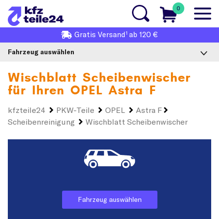
0
1
Gratis
Versand
ab 120 €
Fahrzeug auswählen
Wischblatt Scheibenwischer
für Ihren
OPEL Astra F
kfzteile24
PKW-Teile
OPEL
Astra F
Scheibenreinigung
Wischblatt Scheibenwischer
Fahrzeug auswählen