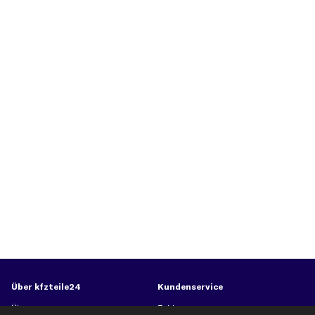
Über kfzteile24
Kundenservice
Über uns
Zahlung