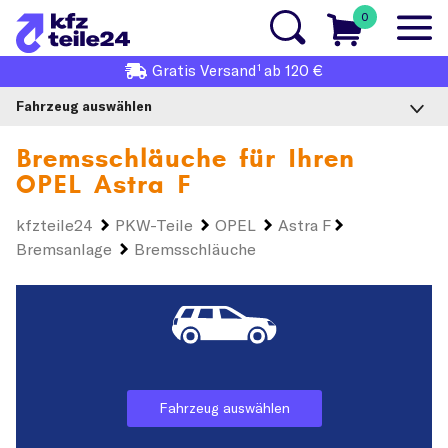
0
1
Gratis
Versand
ab 120 €
Fahrzeug auswählen
Bremsschläuche für Ihren
OPEL Astra F
kfzteile24
PKW-Teile
OPEL
Astra F
Bremsanlage
Bremsschläuche
Fahrzeug auswählen