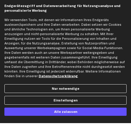
business
plus
Versandinfo
Endgerätezugriff und Datenverarbeitung für Nutzungsanalyse und
personalisierte Werbung
Corporate Webseite
Retoure & Gewährleistung
Partnerprogramm
Austauschartikel
Wir verwenden Tools, mit denen wir Informationen Ihres Endgeräts
auslesen/speichern und Ihre Daten verarbeiten. Dabei setzen wir Cookies
Werkstätten/Filialen
Häufige Fragen
und ähnliche Technologien ein, um Ihnen personalisierte Werbung
Karriere
Automagazin
anzuzeigen und nicht-personalisierte Werbung zu schalten. Mit Ihrer
Einwilligung nutzen wir Tools für die Personalisierung von Inhalten und
Bewertungen
Unsere Marken
Anzeigen, für die Nutzungsanalyse, Erstellung von Nutzerprofilen und
Auswertung unserer Werbekampagnen sowie für Social-Media-Funktionen.
Unsere App
Beliebte Autos
Ihre Daten werden auch an unsere Werbepartner weitergegeben und
Gutscheine
gegebenenfalls mit weiteren Daten zusammengeführt. Ihre Einwilligung
umfasst die Übermittlung in Drittländer, wobei Behörden möglicherweise auf
Ihre Daten zugreifen und Ihre Betroffenenrechte nicht durchgesetzt werden
könnten. Ihre Einwilligung ist jederzeit widerrufbar. Weitere Informationen
Hilfe & Support
Top Produkte
finden Sie in unserer
Datenschutzerklärung
.
Kontakt
Auspuff
Datenschutz
Bremsbeläge
Nur notwendige
AGB
Bremssattel
Einstellungen
Impressum
Bremsscheiben
Whistleblowersystem
Lichtmaschine
Alle zulassen
Dateneinstellungen
Luftfilter
Widerrufsbelehrung
Ölfilter