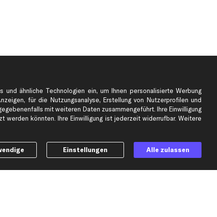
s und ähnliche Technologien ein, um Ihnen personalisierte Werbung
Anzeigen, für die Nutzungsanalyse, Erstellung von Nutzerprofilen und
gebenenfalls mit weiteren Daten zusammengeführt. Ihre Einwilligung
e
Top Automarken
 werden könnten. Ihre Einwilligung ist jederzeit widerrufbar. Weitere
Audi Ersatzteile
BMW Ersatzteile
wendige
Einstellungen
Alle zulassen
Ford Ersatzteile
Mercedes-Benz Ersatzteile
Opel Ersatzteile
Peugeot Ersatzteile
Renault Ersatzteile
Seat Ersatzteile