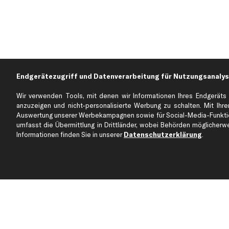
Endgerätezugriff und Datenverarbeitung für Nutzungsanalys
Wir verwenden Tools, mit denen wir Informationen Ihres Endgeräts 
anzuzeigen und nicht-personalisierte Werbung zu schalten. Mit Ihrer
Auswertung unserer Werbekampagnen sowie für Social-Media-Funktion
Über kfzteile24
Kundenservice
umfasst die Übermittlung in Drittländer, wobei Behörden möglicherwei
Über uns
Zahlung
Informationen finden Sie in unserer
Datenschutzerklärung
.
business
plus
Versandinfo
Corporate Webseite
Retoure & Gewährleistu
Partnerprogramm
Austauschartikel
Werkstätten/Filialen
Häufige Fragen
Karriere
Automagazin
Bewertungen
Unsere Marken
Unsere App
Beliebte Autos