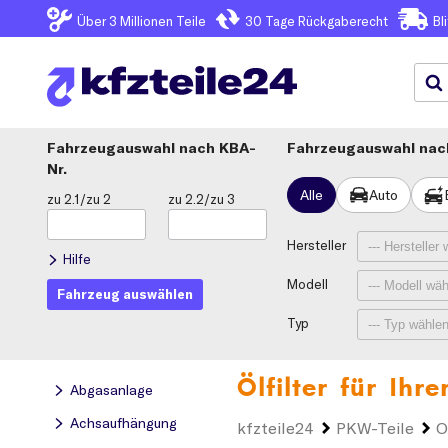
Über 3
Millionen Teile
30 Tage
Rückgaberecht
Bl
Fahrzeugauswahl
KBA-
Fahrzeugauswahl nach
Nr.
Alle
Auto
zu 2.1/zu 2
zu 2.2/zu 3
Hersteller
Hilfe
Modell
Fahrzeug auswählen
Typ
Ölfilter für Ihr
Abgasanlage
Achsaufhängung
kfzteile24
PKW-Teile
O