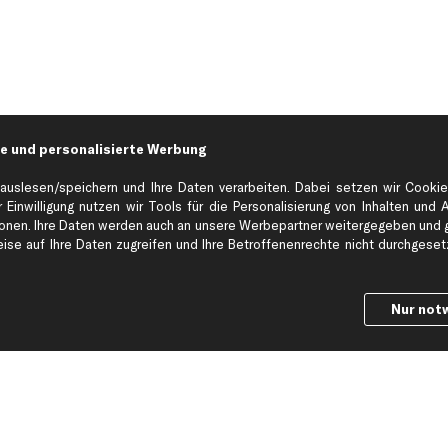
e und personalisierte Werbung
auslesen/speichern und Ihre Daten verarbeiten. Dabei setzen wir Cookie
 Einwilligung nutzen wir Tools für die Personalisierung von Inhalten und 
en. Ihre Daten werden auch an unsere Werbepartner weitergegeben und ge
Hilfe & Support
Top Produkt
se auf Ihre Daten zugreifen und Ihre Betroffenenrechte nicht durchgesetzt
Kontakt
Auspuff
Datenschutz
Bremsbeläge
Nur not
ng
AGB
Bremssattel
Impressum
Bremsscheiben
Whistleblowersystem
Lichtmaschine
Dateneinstellungen
Luftfilter
Widerrufsbelehrung
Ölfilter
Querlenker