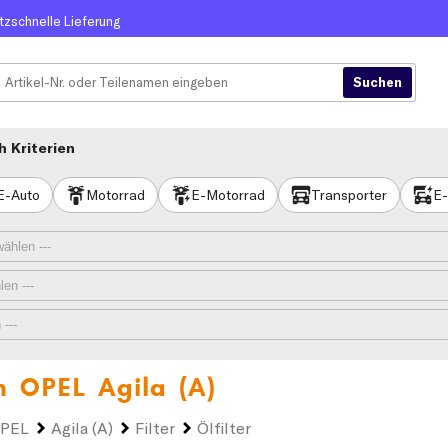
itzschnelle Lieferung
 Kriterien
E-Auto
Motorrad
E-Motorrad
Transporter
E-
en
OPEL Agila (A)
PEL
Agila (A)
Filter
Ölfilter