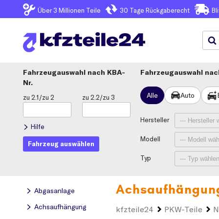
Über 3
Millionen Teile
30 Tage
Rückgaberecht
Bl
Fahrzeugauswahl
KBA-
Fahrzeugauswahl nach
Nr.
Alle
Auto
zu 2.1/zu 2
zu 2.2/zu 3
Hersteller
Hilfe
Modell
Fahrzeug auswählen
Typ
Achsaufhängun
Abgasanlage
Achsaufhängung
kfzteile24
PKW-Teile
N