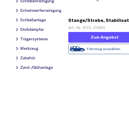
Scheibenreinigung
Scheinwerferreinigung
Schließanlage
Stange/Strebe, Stabilisa
'PROKIT'
Art.-Nr. 1570-32480
Stoßdämpfer
Zum Angebot
Trägersysteme
Werkzeug
Fahrzeug auswählen
Zubehör
Zünd-/Glühanlage