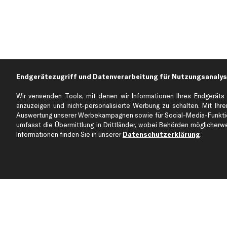
Endgerätezugriff und Datenverarbeitung für Nutzungsanalys
Wir verwenden Tools, mit denen wir Informationen Ihres Endgeräts 
anzuzeigen und nicht-personalisierte Werbung zu schalten. Mit Ihrer
Auswertung unserer Werbekampagnen sowie für Social-Media-Funktion
Über kfzteile24
Kundenservice
umfasst die Übermittlung in Drittländer, wobei Behörden möglicherwei
Über uns
Zahlung
Informationen finden Sie in unserer
Datenschutzerklärung
.
business
plus
Versandinfo
Corporate Webseite
Retoure & Gewährleistu
Partnerprogramm
Austauschartikel
Werkstätten/Filialen
Häufige Fragen
Karriere
Automagazin
Bewertungen
Unsere Marken
Unsere App
Beliebte Autos