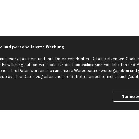
e und personalisierte Werbung
auslesen/speichern und Ihre Daten verarbeiten. Dabei setzen wir Cookie
 Einwilligung nutzen wir Tools für die Personalisierung von Inhalten und 
en. Ihre Daten werden auch an unsere Werbepartner weitergegeben und ge
Hilfe & Support
Top Produkt
se auf Ihre Daten zugreifen und Ihre Betroffenenrechte nicht durchgesetzt
Kontakt
Auspuff
Datenschutz
Bremsbeläge
Nur not
ng
AGB
Bremssattel
Impressum
Bremsscheiben
Whistleblowersystem
Lichtmaschine
Dateneinstellungen
Luftfilter
Widerrufsbelehrung
Ölfilter
Querlenker