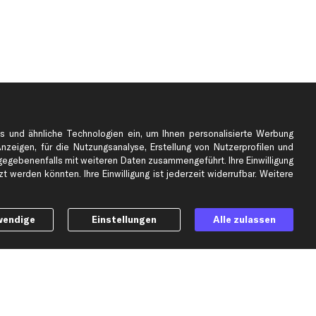
s und ähnliche Technologien ein, um Ihnen personalisierte Werbung
Anzeigen, für die Nutzungsanalyse, Erstellung von Nutzerprofilen und
gebenenfalls mit weiteren Daten zusammengeführt. Ihre Einwilligung
e
Top Automarken
 werden könnten. Ihre Einwilligung ist jederzeit widerrufbar. Weitere
Audi Ersatzteile
BMW Ersatzteile
wendige
Einstellungen
Alle zulassen
Ford Ersatzteile
Mercedes-Benz Ersatzteile
Opel Ersatzteile
Peugeot Ersatzteile
Renault Ersatzteile
Seat Ersatzteile