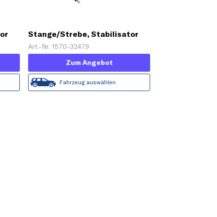
tor
Stange/Strebe, Stabilisator
'PROKIT'
Art.-Nr. 1570-32479
Zum Angebot
Fahrzeug auswählen