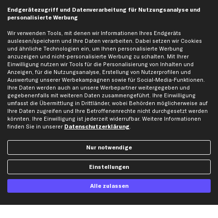
business
plus
Versandinfo
Endgerätezugriff und Datenverarbeitung für Nutzungsanalyse und
personalisierte Werbung
Corporate Webseite
Retoure & Gewährleistung
Partnerprogramm
Austauschartikel
Wir verwenden Tools, mit denen wir Informationen Ihres Endgeräts
auslesen/speichern und Ihre Daten verarbeiten. Dabei setzen wir Cookies
Werkstätten/Filialen
Häufige Fragen
und ähnliche Technologien ein, um Ihnen personalisierte Werbung
Karriere
Automagazin
anzuzeigen und nicht-personalisierte Werbung zu schalten. Mit Ihrer
Einwilligung nutzen wir Tools für die Personalisierung von Inhalten und
Bewertungen
Unsere Marken
Anzeigen, für die Nutzungsanalyse, Erstellung von Nutzerprofilen und
Auswertung unserer Werbekampagnen sowie für Social-Media-Funktionen.
Unsere App
Beliebte Autos
Ihre Daten werden auch an unsere Werbepartner weitergegeben und
Gutscheine
gegebenenfalls mit weiteren Daten zusammengeführt. Ihre Einwilligung
umfasst die Übermittlung in Drittländer, wobei Behörden möglicherweise auf
Ihre Daten zugreifen und Ihre Betroffenenrechte nicht durchgesetzt werden
könnten. Ihre Einwilligung ist jederzeit widerrufbar. Weitere Informationen
Hilfe & Support
Top Produkte
finden Sie in unserer
Datenschutzerklärung
.
Kontakt
Auspuff
Datenschutz
Bremsbeläge
Nur notwendige
AGB
Bremssattel
Einstellungen
Impressum
Bremsscheiben
Whistleblowersystem
Lichtmaschine
Alle zulassen
Dateneinstellungen
Luftfilter
Widerrufsbelehrung
Ölfilter