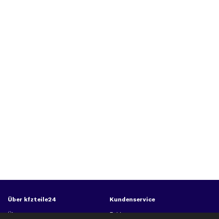
Über kfzteile24
Kundenservice
Über uns
Zahlung