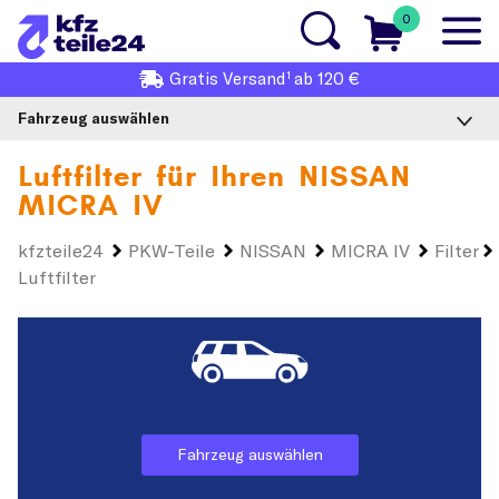
0
1
Gratis
Versand
ab 120 €
Fahrzeug auswählen
Luftfilter für Ihren
NISSAN
MICRA IV
kfzteile24
PKW-Teile
NISSAN
MICRA IV
Filter
Luftfilter
Fahrzeug auswählen