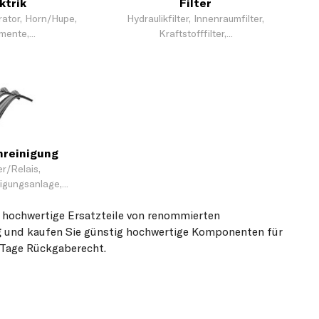
ktrik
Filter
rator, Horn/Hupe,
Hydraulikfilter, Innenraumfilter,
mente,...
Kraftstofffilter,...
nreinigung
r/Relais,
gungsanlage,...
 hochwertige Ersatzteile von renommierten
g
und kaufen Sie günstig hochwertige Komponenten für
0 Tage Rückgaberecht.