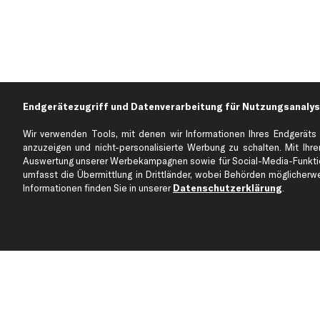
Endgerätezugriff und Datenverarbeitung für Nutzungsanalys
Wir verwenden Tools, mit denen wir Informationen Ihres Endgeräts 
anzuzeigen und nicht-personalisierte Werbung zu schalten. Mit Ihrer
Auswertung unserer Werbekampagnen sowie für Social-Media-Funktion
Über kfzteile24
Kundenservice
umfasst die Übermittlung in Drittländer, wobei Behörden möglicherwei
Über uns
Zahlung
Informationen finden Sie in unserer
Datenschutzerklärung
.
business
plus
Versandinfo
Corporate Webseite
Retoure & Gewährleistu
Partnerprogramm
Austauschartikel
Werkstätten/Filialen
Häufige Fragen
Karriere
Automagazin
Bewertungen
Unsere Marken
Unsere App
Beliebte Autos