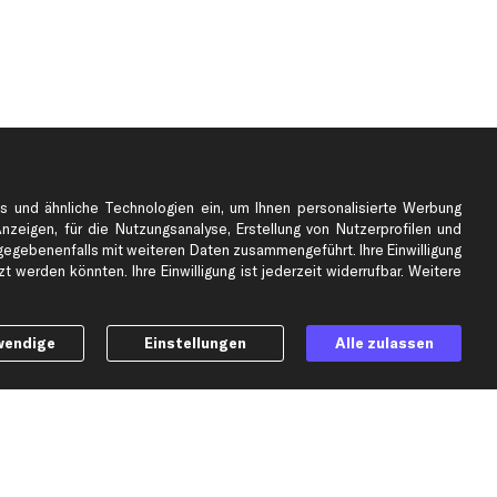
s und ähnliche Technologien ein, um Ihnen personalisierte Werbung
Anzeigen, für die Nutzungsanalyse, Erstellung von Nutzerprofilen und
gebenenfalls mit weiteren Daten zusammengeführt. Ihre Einwilligung
e
Top Automarken
 werden könnten. Ihre Einwilligung ist jederzeit widerrufbar. Weitere
Audi Ersatzteile
BMW Ersatzteile
wendige
Einstellungen
Alle zulassen
Ford Ersatzteile
Mercedes-Benz Ersatzteile
Opel Ersatzteile
Peugeot Ersatzteile
Renault Ersatzteile
Seat Ersatzteile