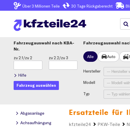
Über 3
Millionen Teile
30 Tage
Rückgaberecht
Bl
Fahrzeugauswahl
KBA-
Fahrzeugauswahl nach
Nr.
Alle
Auto
zu 2.1/zu 2
zu 2.2/zu 3
Hersteller
Hilfe
Modell
Fahrzeug auswählen
Typ
Ersatzteile für
Abgasanlage
Achsaufhängung
kfzteile24
PKW-Teile
N