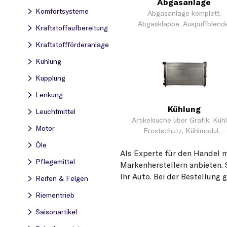
Abgasanlage
Komfortsysteme
Abgasanlage komplett,
Abgasklappe, Auspuffblende
Kraftstoff­aufbereitung
Blende,...
Kraftstoff­förderanlage
Kühlung
Kupplung
Lenkung
Kühlung
Leuchtmittel
Artikelsuche über Grafik, Kühl
Motor
Frostschutz, Kühlmodul,...
Öle
Als Experte für den Handel 
Pflegemittel
Markenherstellern anbieten. 
Ihr Auto. Bei der Bestellung 
Reifen & Felgen
Riementrieb
Saisonartikel