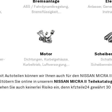
Bremsanlage
Ele
ABS / Fahrdynamikregelung,
Anlasser, Gene
,
Bremsflüssigkeit,...
Instru
Motor
Scheibe
er-
Dichtungen, Kurbelgehäuse,
Schalte
Kurbeltrieb, Luftversorgung,...
Scheibenreini
mit Autoteilen können wir Ihnen auch für den NISSAN MICRA II
Stöbern Sie online in unserem
NISSAN MICRA II Teilekatalo
gehen Sie auch keinerlei Risiko ein, denn kfzteile24 gewährt 3