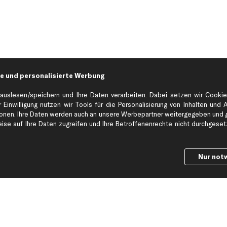
e und personalisierte Werbung
auslesen/speichern und Ihre Daten verarbeiten. Dabei setzen wir Cookie
 Einwilligung nutzen wir Tools für die Personalisierung von Inhalten und 
en. Ihre Daten werden auch an unsere Werbepartner weitergegeben und ge
Hilfe & Support
Top Produkt
se auf Ihre Daten zugreifen und Ihre Betroffenenrechte nicht durchgesetzt
Kontakt
Auspuff
Datenschutz
Bremsbeläge
Nur not
ng
AGB
Bremssattel
Impressum
Bremsscheiben
Whistleblowersystem
Lichtmaschine
Dateneinstellungen
Luftfilter
Widerrufsbelehrung
Ölfilter
Querlenker