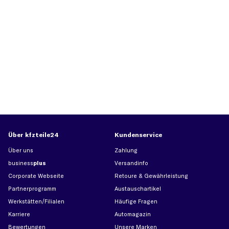
Über kfzteile24
Kundenservice
Über uns
Zahlung
business
plus
Versandinfo
Corporate Webseite
Retoure & Gewährleistung
Partnerprogramm
Austauschartikel
Werkstätten/Filialen
Häufige Fragen
Karriere
Automagazin
Bewertungen
Unsere Marken