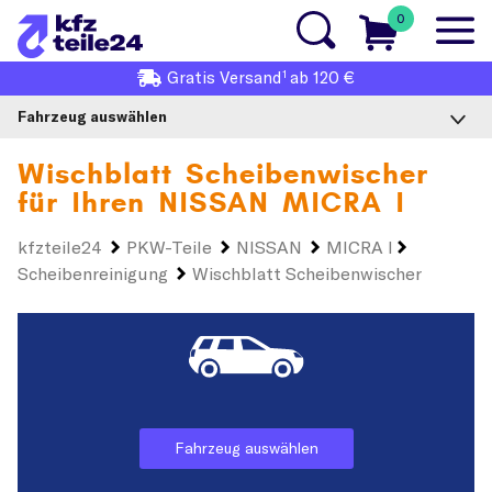
0
1
Gratis
Versand
ab 120 €
Fahrzeug auswählen
Wischblatt Scheibenwischer
für Ihren
NISSAN MICRA I
kfzteile24
PKW-Teile
NISSAN
MICRA I
Scheibenreinigung
Wischblatt Scheibenwischer
Fahrzeug auswählen