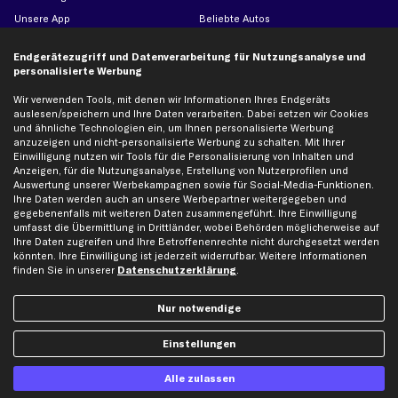
Unsere App
Beliebte Autos
Gutscheine
Endgerätezugriff und Datenverarbeitung für Nutzungsanalyse und
personalisierte Werbung
Hilfe & Support
Top Produkte
Wir verwenden Tools, mit denen wir Informationen Ihres Endgeräts
auslesen/speichern und Ihre Daten verarbeiten. Dabei setzen wir Cookies
Kontakt
Auspuff
und ähnliche Technologien ein, um Ihnen personalisierte Werbung
Datenschutz
Bremsbeläge
anzuzeigen und nicht-personalisierte Werbung zu schalten. Mit Ihrer
Einwilligung nutzen wir Tools für die Personalisierung von Inhalten und
AGB
Bremssattel
Anzeigen, für die Nutzungsanalyse, Erstellung von Nutzerprofilen und
Impressum
Bremsscheiben
Auswertung unserer Werbekampagnen sowie für Social-Media-Funktionen.
Ihre Daten werden auch an unsere Werbepartner weitergegeben und
Whistleblowersystem
Lichtmaschine
gegebenenfalls mit weiteren Daten zusammengeführt. Ihre Einwilligung
umfasst die Übermittlung in Drittländer, wobei Behörden möglicherweise auf
Dateneinstellungen
Luftfilter
Ihre Daten zugreifen und Ihre Betroffenenrechte nicht durchgesetzt werden
Widerrufsbelehrung
Ölfilter
könnten. Ihre Einwilligung ist jederzeit widerrufbar. Weitere Informationen
finden Sie in unserer
Datenschutzerklärung
.
Querlenker
Stoßdämpfer
Nur notwendige
Scheibenwischer
Einstellungen
Top Automarken
Alle zulassen
Audi Ersatzteile