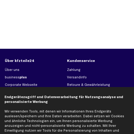
Über kfzteile24
Kundenservice
Über uns
Zahlung
business
plus
Versandinfo
Corporate Webseite
Retoure & Gewährleistung
Partnerprogramm
Austauschartikel
Endgerätezugriff und Datenverarbeitung für Nutzungsanalyse und
Werkstätten/Filialen
Häufige Fragen
personalisierte Werbung
Karriere
Automagazin
Wir verwenden Tools, mit denen wir Informationen Ihres Endgeräts
Bewertungen
Unsere Marken
auslesen/speichern und Ihre Daten verarbeiten. Dabei setzen wir Cookies
und ähnliche Technologien ein, um Ihnen personalisierte Werbung
Unsere App
Beliebte Autos
anzuzeigen und nicht-personalisierte Werbung zu schalten. Mit Ihrer
Gutscheine
Einwilligung nutzen wir Tools für die Personalisierung von Inhalten und