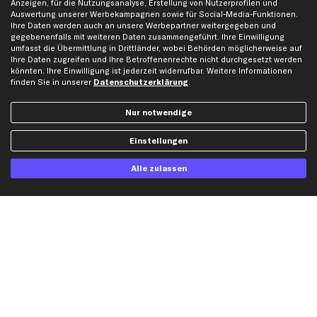
Anzeigen, für die Nutzungsanalyse, Erstellung von Nutzerprofilen und
Auswertung unserer Werbekampagnen sowie für Social-Media-Funktionen.
Ihre Daten werden auch an unsere Werbepartner weitergegeben und
Hilfe & Support
Top Produkte
gegebenenfalls mit weiteren Daten zusammengeführt. Ihre Einwilligung
umfasst die Übermittlung in Drittländer, wobei Behörden möglicherweise auf
Kontakt
Auspuff
Ihre Daten zugreifen und Ihre Betroffenenrechte nicht durchgesetzt werden
Datenschutz
Bremsbeläge
könnten. Ihre Einwilligung ist jederzeit widerrufbar. Weitere Informationen
finden Sie in unserer
Datenschutzerklärung
.
AGB
Bremssattel
Impressum
Bremsscheiben
Nur notwendige
Whistleblowersystem
Lichtmaschine
Dateneinstellungen
Luftfilter
Einstellungen
Widerrufsbelehrung
Ölfilter
Alle zulassen
Querlenker
Stoßdämpfer
Scheibenwischer
Top Automarken
Audi Ersatzteile
BMW Ersatzteile
Ford Ersatzteile