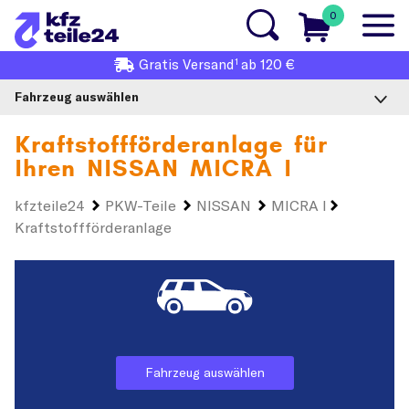
0
1
Gratis
Versand
ab 120 €
Fahrzeug auswählen
Kraftstoffförderanlage für
Ihren
NISSAN MICRA I
kfzteile24
PKW-Teile
NISSAN
MICRA I
Kraftstoffförderanlage
Fahrzeug auswählen