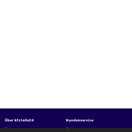
Über kfzteile24
Kundenservice
Über uns
Zahlung