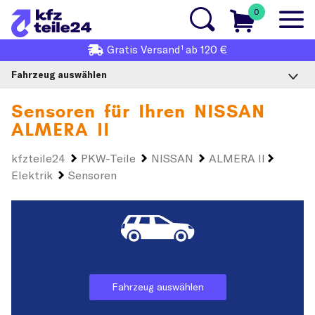
0
1
Gratis
Versand
ab 120 €
Fahrzeug auswählen
Sensoren für Ihren
NISSAN
ALMERA II
kfzteile24
PKW-Teile
NISSAN
ALMERA II
Elektrik
Sensoren
Fahrzeug auswählen