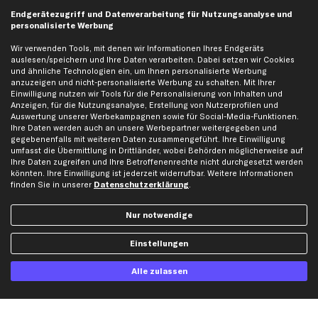
business
plus
Versandinfo
Endgerätezugriff und Datenverarbeitung für Nutzungsanalyse und
personalisierte Werbung
Corporate Webseite
Retoure & Gewährleistung
Partnerprogramm
Austauschartikel
Wir verwenden Tools, mit denen wir Informationen Ihres Endgeräts
auslesen/speichern und Ihre Daten verarbeiten. Dabei setzen wir Cookies
Werkstätten/Filialen
Häufige Fragen
und ähnliche Technologien ein, um Ihnen personalisierte Werbung
Karriere
Automagazin
anzuzeigen und nicht-personalisierte Werbung zu schalten. Mit Ihrer
Einwilligung nutzen wir Tools für die Personalisierung von Inhalten und
Bewertungen
Unsere Marken
Anzeigen, für die Nutzungsanalyse, Erstellung von Nutzerprofilen und
Auswertung unserer Werbekampagnen sowie für Social-Media-Funktionen.
Unsere App
Beliebte Autos
Ihre Daten werden auch an unsere Werbepartner weitergegeben und
Gutscheine
gegebenenfalls mit weiteren Daten zusammengeführt. Ihre Einwilligung
umfasst die Übermittlung in Drittländer, wobei Behörden möglicherweise auf
Ihre Daten zugreifen und Ihre Betroffenenrechte nicht durchgesetzt werden
könnten. Ihre Einwilligung ist jederzeit widerrufbar. Weitere Informationen
Hilfe & Support
Top Produkte
finden Sie in unserer
Datenschutzerklärung
.
Kontakt
Auspuff
Datenschutz
Bremsbeläge
Nur notwendige
AGB
Bremssattel
Einstellungen
Impressum
Bremsscheiben
Whistleblowersystem
Lichtmaschine
Alle zulassen
Dateneinstellungen
Luftfilter
Widerrufsbelehrung
Ölfilter