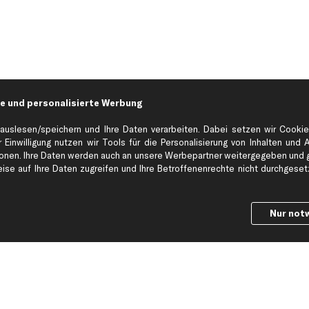
e und personalisierte Werbung
auslesen/speichern und Ihre Daten verarbeiten. Dabei setzen wir Cookie
 Einwilligung nutzen wir Tools für die Personalisierung von Inhalten und 
en. Ihre Daten werden auch an unsere Werbepartner weitergegeben und ge
Hilfe & Support
Top Produkt
se auf Ihre Daten zugreifen und Ihre Betroffenenrechte nicht durchgesetzt
Kontakt
Auspuff
Datenschutz
Bremsbeläge
Nur not
ng
AGB
Bremssattel
Impressum
Bremsscheiben
Whistleblowersystem
Lichtmaschine
Dateneinstellungen
Luftfilter
Widerrufsbelehrung
Ölfilter
Querlenker