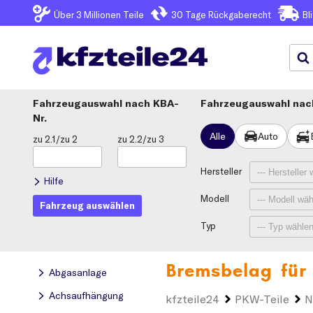
Über 3
Millionen Teile
30 Tage
Rückgaberecht
Bl
Fahrzeugauswahl
KBA-
Fahrzeugauswahl nach
Nr.
Alle
Auto
zu 2.1/zu 2
zu 2.2/zu 3
Hersteller
Hilfe
Modell
Fahrzeug auswählen
Typ
Bremsbelag für
Abgasanlage
Achsaufhängung
kfzteile24
PKW-Teile
N