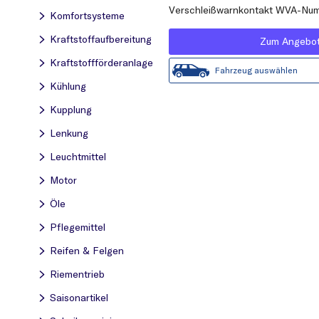
Verschleißwarnkontakt WVA-Num
Komfortsysteme
Kraftstoff­aufbereitung
Zum Angebo
Kraftstoff­förderanlage
Fahrzeug auswählen
Kühlung
Kupplung
Lenkung
Leuchtmittel
Motor
Öle
Pflegemittel
Reifen & Felgen
Riementrieb
Saisonartikel