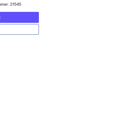
mer: 21545
t