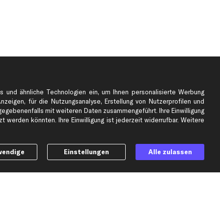
s und ähnliche Technologien ein, um Ihnen personalisierte Werbung
Anzeigen, für die Nutzungsanalyse, Erstellung von Nutzerprofilen und
gebenenfalls mit weiteren Daten zusammengeführt. Ihre Einwilligung
e
Top Automarken
 werden könnten. Ihre Einwilligung ist jederzeit widerrufbar. Weitere
Audi Ersatzteile
BMW Ersatzteile
wendige
Einstellungen
Alle zulassen
Ford Ersatzteile
Mercedes-Benz Ersatzteile
Opel Ersatzteile
Peugeot Ersatzteile
Renault Ersatzteile
Seat Ersatzteile