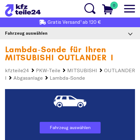
0
1
Gratis
Versand
ab 120 €
Fahrzeug auswählen
Lambda-Sonde für Ihren
MITSUBISHI OUTLANDER I
kfzteile24
PKW-Teile
MITSUBISHI
OUTLANDER
I
Abgasanlage
Lambda-Sonde
Fahrzeug auswählen