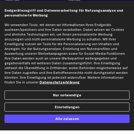
Über uns
Zahlung
business
plus
Versandinfo
Endgerätezugriff und Datenverarbeitung für Nutzungsanalyse und
personalisierte Werbung
Corporate Webseite
Retoure & Gewährleistung
Partnerprogramm
Austauschartikel
Wir verwenden Tools, mit denen wir Informationen Ihres Endgeräts
auslesen/speichern und Ihre Daten verarbeiten. Dabei setzen wir Cookies
Werkstätten/Filialen
Häufige Fragen
und ähnliche Technologien ein, um Ihnen personalisierte Werbung
Karriere
Automagazin
anzuzeigen und nicht-personalisierte Werbung zu schalten. Mit Ihrer
Einwilligung nutzen wir Tools für die Personalisierung von Inhalten und
Bewertungen
Unsere Marken
Anzeigen, für die Nutzungsanalyse, Erstellung von Nutzerprofilen und
Unsere App
Beliebte Autos
Auswertung unserer Werbekampagnen sowie für Social-Media-Funktionen.
Ihre Daten werden auch an unsere Werbepartner weitergegeben und
Gutscheine
gegebenenfalls mit weiteren Daten zusammengeführt. Ihre Einwilligung
umfasst die Übermittlung in Drittländer, wobei Behörden möglicherweise auf
Ihre Daten zugreifen und Ihre Betroffenenrechte nicht durchgesetzt werden
Hilfe & Support
Top Produkte
könnten. Ihre Einwilligung ist jederzeit widerrufbar. Weitere Informationen
finden Sie in unserer
Datenschutzerklärung
.
Kontakt
Auspuff
Datenschutz
Bremsbeläge
Nur notwendige
AGB
Bremssattel
Einstellungen
Impressum
Bremsscheiben
Whistleblowersystem
Lichtmaschine
Alle zulassen
Dateneinstellungen
Luftfilter
Widerrufsbelehrung
Ölfilter