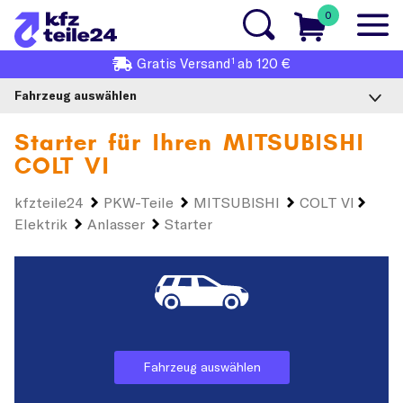
0
1
Gratis
Versand
ab 120 €
Fahrzeug auswählen
Starter für Ihren
MITSUBISHI
COLT VI
kfzteile24
PKW-Teile
MITSUBISHI
COLT VI
Elektrik
Anlasser
Starter
Fahrzeug auswählen