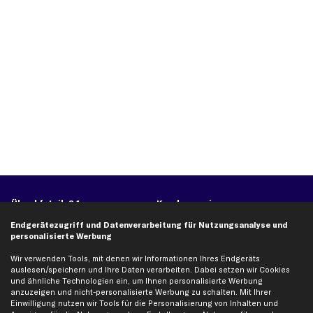
Über kfzteile24
Kundenservice
Über uns
Zahlung
Endgerätezugriff und Datenverarbeitung für Nutzungsanalyse und
personalisierte Werbung
business
plus
Versandinfo
Wir verwenden Tools, mit denen wir Informationen Ihres Endgeräts
Corporate Webseite
Retoure & Gewährleistung
auslesen/speichern und Ihre Daten verarbeiten. Dabei setzen wir Cookies
Partnerprogramm
Austauschartikel
und ähnliche Technologien ein, um Ihnen personalisierte Werbung
anzuzeigen und nicht-personalisierte Werbung zu schalten. Mit Ihrer
Werkstätten/Filialen
Häufige Fragen
Einwilligung nutzen wir Tools für die Personalisierung von Inhalten und
Karriere
Automagazin