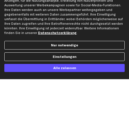
Anzeigen, für die Nutzungsanalyse, Erstellung von Nutzerprofilen und
Auswertung unserer Werbekampagnen sowie für Social-Media-Funktionen.
Bewertungen
Unsere Marken
Ihre Daten werden auch an unsere Werbepartner weitergegeben und
Unsere App
Beliebte Autos
gegebenenfalls mit weiteren Daten zusammengeführt. Ihre Einwilligung
umfasst die Übermittlung in Drittländer, wobei Behörden möglicherweise auf
Gutscheine
Ihre Daten zugreifen und Ihre Betroffenenrechte nicht durchgesetzt werden
könnten. Ihre Einwilligung ist jederzeit widerrufbar. Weitere Informationen
finden Sie in unserer
Datenschutzerklärung
.
Hilfe & Support
Top Produkte
Nur notwendige
Kontakt
Auspuff
Datenschutz
Bremsbeläge
Einstellungen
AGB
Bremssattel
Impressum
Bremsscheiben
Alle zulassen
Whistleblowersystem
Lichtmaschine
Dateneinstellungen
Luftfilter
Widerrufsbelehrung
Ölfilter
Querlenker
Stoßdämpfer
Scheibenwischer
Top Automarken