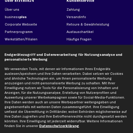
Über kfzteile24
Kundenservice
Über uns
Zahlung
business
plus
Versandinfo
Corporate Webseite
Retoure & Gewährleistung
Partnerprogramm
Austauschartikel
Werkstätten/Filialen
Häufige Fragen
Karriere
Automagazin
Bewertungen
Unsere Marken
Endgerätezugriff und Datenverarbeitung für Nutzungsanalyse und
personalisierte Werbung
Unsere App
Beliebte Autos
Gutscheine
Wir verwenden Tools, mit denen wir Informationen Ihres Endgeräts
auslesen/speichern und Ihre Daten verarbeiten. Dabei setzen wir Cookies
und ähnliche Technologien ein, um Ihnen personalisierte Werbung
anzuzeigen und nicht-personalisierte Werbung zu schalten. Mit Ihrer
Hilfe & Support
Top Produkte
Einwilligung nutzen wir Tools für die Personalisierung von Inhalten und
Anzeigen, für die Nutzungsanalyse, Erstellung von Nutzerprofilen und
Kontakt
Auspuff
Auswertung unserer Werbekampagnen sowie für Social-Media-Funktionen.
Datenschutz
Bremsbeläge
Ihre Daten werden auch an unsere Werbepartner weitergegeben und
gegebenenfalls mit weiteren Daten zusammengeführt. Ihre Einwilligung
AGB
Bremssattel
umfasst die Übermittlung in Drittländer, wobei Behörden möglicherweise auf
Impressum
Bremsscheiben
Ihre Daten zugreifen und Ihre Betroffenenrechte nicht durchgesetzt werden
könnten. Ihre Einwilligung ist jederzeit widerrufbar. Weitere Informationen
Whistleblowersystem
Lichtmaschine
finden Sie in unserer
Datenschutzerklärung
.
Dateneinstellungen
Luftfilter