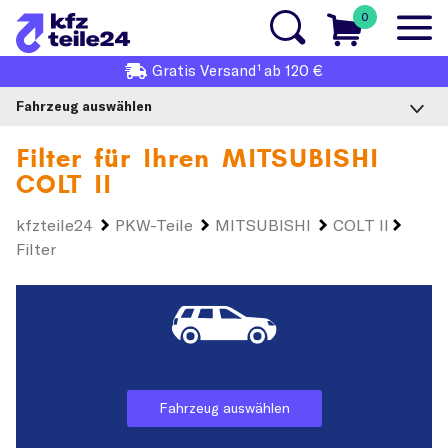
0
1
Gratis
Versand
ab 120 €
Fahrzeug auswählen
Filter für Ihren
MITSUBISHI
COLT II
kfzteile24
PKW-Teile
MITSUBISHI
COLT II
Filter
Fahrzeug auswählen