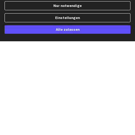
Widerrufsbelehrung
Ölfilter
Nur notwendige
Querlenker
Einstellungen
Stoßdämpfer
Scheibenwischer
Alle zulassen
Top Automarken
Audi Ersatzteile
BMW Ersatzteile
Ford Ersatzteile
Mercedes-Benz Ersatzteile
Opel Ersatzteile
Peugeot Ersatzteile
Renault Ersatzteile
Seat Ersatzteile
Skoda Ersatzteile
VW Ersatzteile