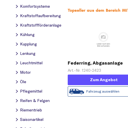
Komfortsysteme
Topseller aus dem Bereich M
Kraftstoff­aufbereitung
Kraftstoff­förderanlage
Kühlung
Kupplung
Lenkung
Federring, Abgasanlage
Leuchtmittel
Art.-Nr. 1240-2423
Motor
Zum Angebot
Öle
Pflegemittel
Fahrzeug auswählen
Reifen & Felgen
Riementrieb
Saisonartikel