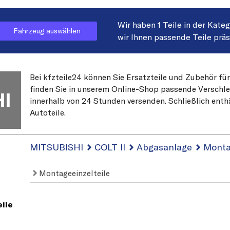
Wir haben 1 Teile in der Kate
Fahrzeug auswählen
wir Ihnen passende Teile prä
Bei kfzteile24 können Sie Ersatzteile und Zubehör fü
finden Sie in unserem Online-Shop passende Verschleiß
I
innerhalb von 24 Stunden versenden. Schließlich enth
Autoteile.
MITSUBISHI
COLT II
Abgasanlage
Monta
Montageeinzelteile
ile