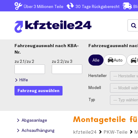
Über 3
Millionen Teile
30 Tage
Rückgaberecht
Bl
Fahrzeugauswahl
KBA-
Fahrzeugauswahl nach
Nr.
Alle
Auto
zu 2.1/zu 2
zu 2.2/zu 3
Hersteller
Hilfe
Modell
Fahrzeug auswählen
Typ
Montageteile f
Abgasanlage
Achsaufhängung
kfzteile24
PKW-Teile
M