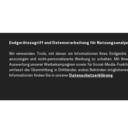
Endgerätezugriff und Datenverarbeitung für Nutzungsanalys
Wir verwenden Tools, mit denen wir Informationen Ihres Endgeräts 
anzuzeigen und nicht-personalisierte Werbung zu schalten. Mit Ihrer
Auswertung unserer Werbekampagnen sowie für Social-Media-Funktion
Über kfzteile24
Kundenservice
umfasst die Übermittlung in Drittländer, wobei Behörden möglicherwei
Über uns
Zahlung
Informationen finden Sie in unserer
Datenschutzerklärung
.
business
plus
Versandinfo
Corporate Webseite
Retoure & Gewährleistu
Partnerprogramm
Austauschartikel
Werkstätten/Filialen
Häufige Fragen
Karriere
Automagazin
Bewertungen
Unsere Marken
Unsere App
Beliebte Autos