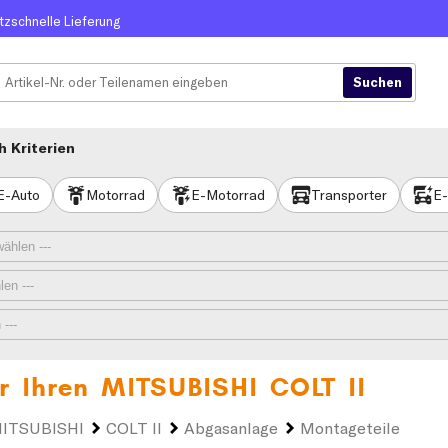
itzschnelle Lieferung
 Kriterien
E-Auto
Motorrad
E-Motorrad
Transporter
E-
ür Ihren
MITSUBISHI COLT II
ITSUBISHI
COLT II
Abgasanlage
Montageteile