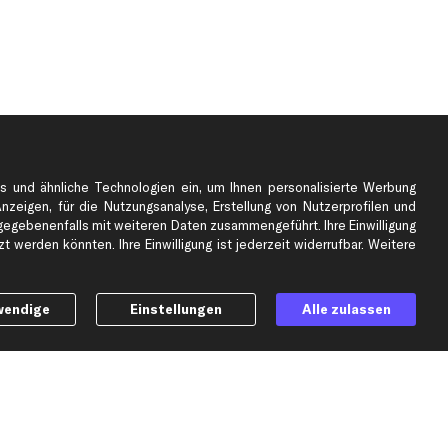
s und ähnliche Technologien ein, um Ihnen personalisierte Werbung
Anzeigen, für die Nutzungsanalyse, Erstellung von Nutzerprofilen und
gebenenfalls mit weiteren Daten zusammengeführt. Ihre Einwilligung
e
Top Automarken
 werden könnten. Ihre Einwilligung ist jederzeit widerrufbar. Weitere
Audi Ersatzteile
BMW Ersatzteile
wendige
Einstellungen
Alle zulassen
Ford Ersatzteile
Mercedes-Benz Ersatzteile
Opel Ersatzteile
Peugeot Ersatzteile
Renault Ersatzteile
Seat Ersatzteile