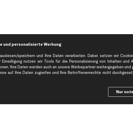
e und personalisierte Werbung
auslesen/speichern und Ihre Daten verarbeiten. Dabei setzen wir Cookie
 Einwilligung nutzen wir Tools für die Personalisierung von Inhalten und 
en. Ihre Daten werden auch an unsere Werbepartner weitergegeben und ge
Hilfe & Support
Top Produkt
se auf Ihre Daten zugreifen und Ihre Betroffenenrechte nicht durchgesetzt
Kontakt
Auspuff
Datenschutz
Bremsbeläge
Nur not
ng
AGB
Bremssattel
Impressum
Bremsscheiben
Whistleblowersystem
Lichtmaschine
Dateneinstellungen
Luftfilter
Widerrufsbelehrung
Ölfilter
Querlenker