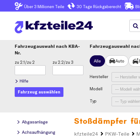
Über 3
Millionen Teile
30 Tage
Rückgaberecht
Bl
Fahrzeugauswahl
KBA-
Fahrzeugauswahl nach
Nr.
Alle
Auto
zu 2.1/zu 2
zu 2.2/zu 3
Hersteller
Hilfe
Modell
Fahrzeug auswählen
Typ
Stoßdämpfer fü
Abgasanlage
Achsaufhängung
kfzteile24
PKW-Teile
M