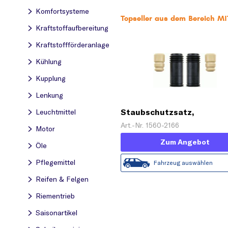
Komfortsysteme
Topseller aus dem Bereich 
Kraftstoff­aufbereitung
Kraftstoff­förderanlage
Kühlung
Kupplung
Lenkung
Staubschutzsatz,
Leuchtmittel
Stoßdämpfer 'Service Kit
Art.-Nr. 1560-2166
Motor
Zum Angebot
Öle
Pflegemittel
Fahrzeug auswählen
Reifen & Felgen
Riementrieb
Saisonartikel