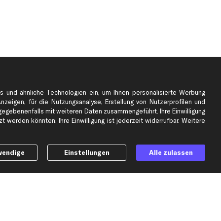
s und ähnliche Technologien ein, um Ihnen personalisierte Werbung
Anzeigen, für die Nutzungsanalyse, Erstellung von Nutzerprofilen und
gebenenfalls mit weiteren Daten zusammengeführt. Ihre Einwilligung
e
Top Automarken
 werden könnten. Ihre Einwilligung ist jederzeit widerrufbar. Weitere
Audi Ersatzteile
BMW Ersatzteile
wendige
Einstellungen
Alle zulassen
Ford Ersatzteile
Mercedes-Benz Ersatzteile
Opel Ersatzteile
Peugeot Ersatzteile
Renault Ersatzteile
Seat Ersatzteile