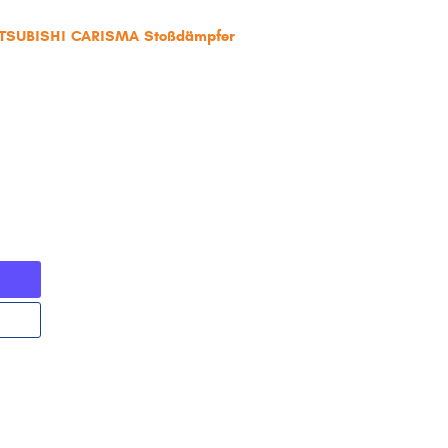
MITSUBISHI CARISMA Stoßdämpfer
'