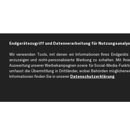
Endgerätezugriff und Datenverarbeitung für Nutzungsanalys
Wir verwenden Tools, mit denen wir Informationen Ihres Endgeräts 
anzuzeigen und nicht-personalisierte Werbung zu schalten. Mit Ihrer
Auswertung unserer Werbekampagnen sowie für Social-Media-Funktion
Über kfzteile24
Kundenservice
umfasst die Übermittlung in Drittländer, wobei Behörden möglicherwei
Über uns
Zahlung
Informationen finden Sie in unserer
Datenschutzerklärung
.
business
plus
Versandinfo
Corporate Webseite
Retoure & Gewährleistu
Partnerprogramm
Austauschartikel
Werkstätten/Filialen
Häufige Fragen
Karriere
Automagazin
Bewertungen
Unsere Marken
Unsere App
Beliebte Autos