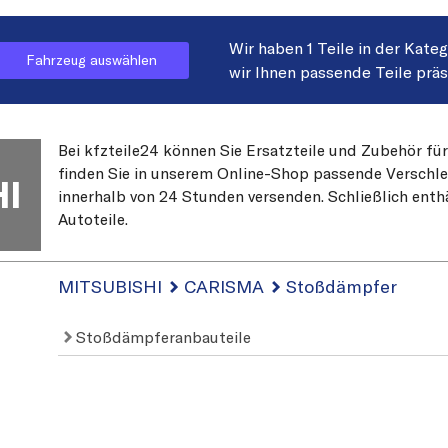
Wir haben 1 Teile in der Kate
Fahrzeug auswählen
wir Ihnen passende Teile prä
Bei kfzteile24 können Sie Ersatzteile und Zubehör fü
finden Sie in unserem Online-Shop passende Verschleiß
I
innerhalb von 24 Stunden versenden. Schließlich enth
Autoteile.
MITSUBISHI
CARISMA
Stoßdämpfer
Stoßdämpferanbauteile