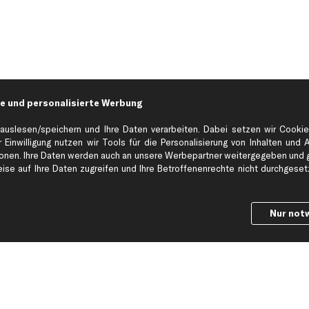
e und personalisierte Werbung
auslesen/speichern und Ihre Daten verarbeiten. Dabei setzen wir Cookie
 Einwilligung nutzen wir Tools für die Personalisierung von Inhalten und 
en. Ihre Daten werden auch an unsere Werbepartner weitergegeben und ge
Hilfe & Support
Top Produkt
se auf Ihre Daten zugreifen und Ihre Betroffenenrechte nicht durchgesetzt
Kontakt
Auspuff
Datenschutz
Bremsbeläge
Nur not
ng
AGB
Bremssattel
Impressum
Bremsscheiben
Whistleblowersystem
Lichtmaschine
Dateneinstellungen
Luftfilter
Widerrufsbelehrung
Ölfilter
Querlenker