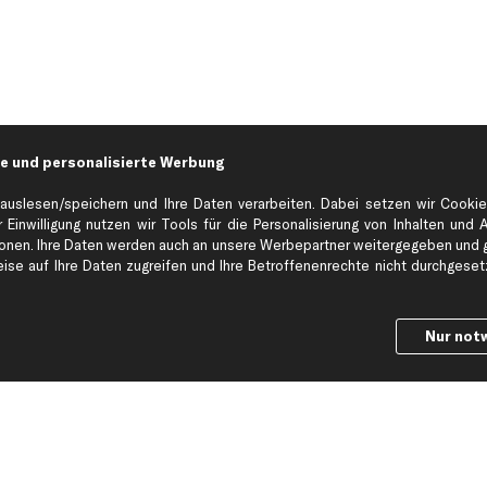
e und personalisierte Werbung
auslesen/speichern und Ihre Daten verarbeiten. Dabei setzen wir Cookie
 Einwilligung nutzen wir Tools für die Personalisierung von Inhalten und 
en. Ihre Daten werden auch an unsere Werbepartner weitergegeben und ge
Hilfe & Support
Top Produkt
se auf Ihre Daten zugreifen und Ihre Betroffenenrechte nicht durchgesetzt
Kontakt
Auspuff
Datenschutz
Bremsbeläge
Nur not
ng
AGB
Bremssattel
Impressum
Bremsscheiben
Whistleblowersystem
Lichtmaschine
Dateneinstellungen
Luftfilter
Widerrufsbelehrung
Ölfilter
Querlenker