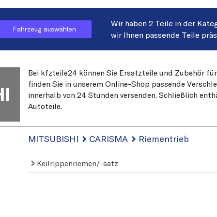
Wir haben 2 Teile in der Kate
Fahrzeug auswählen
wir Ihnen passende Teile prä
Bei kfzteile24 können Sie Ersatzteile und Zubehör fü
finden Sie in unserem Online-Shop passende Verschleiß
I
innerhalb von 24 Stunden versenden. Schließlich enth
Autoteile.
MITSUBISHI
CARISMA
Riementrieb
Keilrippenriemen/-satz