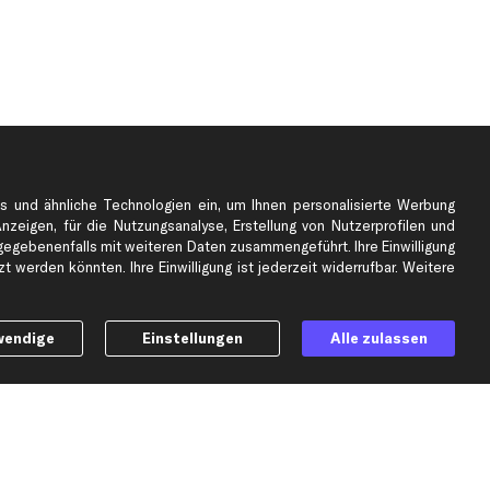
s und ähnliche Technologien ein, um Ihnen personalisierte Werbung
Anzeigen, für die Nutzungsanalyse, Erstellung von Nutzerprofilen und
gebenenfalls mit weiteren Daten zusammengeführt. Ihre Einwilligung
e
Top Automarken
 werden könnten. Ihre Einwilligung ist jederzeit widerrufbar. Weitere
Audi Ersatzteile
BMW Ersatzteile
wendige
Einstellungen
Alle zulassen
Ford Ersatzteile
Mercedes-Benz Ersatzteile
Opel Ersatzteile
Peugeot Ersatzteile
Renault Ersatzteile
Seat Ersatzteile