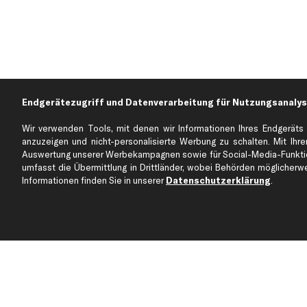
Endgerätezugriff und Datenverarbeitung für Nutzungsanalys
Wir verwenden Tools, mit denen wir Informationen Ihres Endgeräts 
anzuzeigen und nicht-personalisierte Werbung zu schalten. Mit Ihrer
Auswertung unserer Werbekampagnen sowie für Social-Media-Funktion
Über kfzteile24
Kundenservice
umfasst die Übermittlung in Drittländer, wobei Behörden möglicherwei
Über uns
Zahlung
Informationen finden Sie in unserer
Datenschutzerklärung
.
business
plus
Versandinfo
Corporate Webseite
Retoure & Gewährleistu
Partnerprogramm
Austauschartikel
Werkstätten/Filialen
Häufige Fragen
Karriere
Automagazin
Bewertungen
Unsere Marken
Unsere App
Beliebte Autos