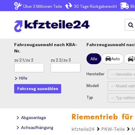
Über 3
Millionen Teile
30 Tage
Rückgaberecht
Bl
Fahrzeugauswahl
KBA-
Fahrzeugauswahl nach
Nr.
Alle
Auto
zu 2.1/zu 2
zu 2.2/zu 3
Hersteller
Hilfe
Modell
Fahrzeug auswählen
Typ
Riementrieb für
Abgasanlage
Achsaufhängung
kfzteile24
PKW-Teile
M