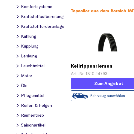
Komfortsysteme
Topseller aus dem Bereich 
Kraftstoff­aufbereitung
Kraftstoff­förderanlage
Kühlung
Kupplung
Lenkung
Keilrippenriemen
Leuchtmittel
Art.-Nr. 1810-14793
Motor
Zum Angebot
Öle
Pflegemittel
Fahrzeug auswählen
Reifen & Felgen
Riementrieb
Saisonartikel