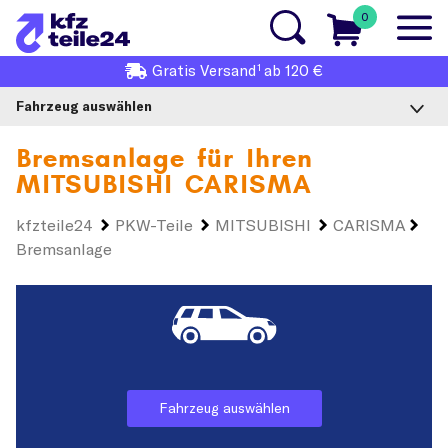
0
1
Gratis
Versand
ab 120 €
Fahrzeug auswählen
Bremsanlage für Ihren
MITSUBISHI CARISMA
kfzteile24
PKW-Teile
MITSUBISHI
CARISMA
Bremsanlage
Fahrzeug auswählen