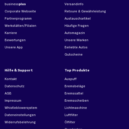
business
plus
Versandinfo
Corporate Webseite
Retoure & Gewährleistung
Partnerprogramm
Austauschartikel
Werkstätten/Filialen
Häufige Fragen
Karriere
Automagazin
Bewertungen
Unsere Marken
Unsere App
Beliebte Autos
Gutscheine
Hilfe & Support
Top Produkte
Kontakt
Auspuff
Datenschutz
Bremsbeläge
AGB
Bremssattel
Impressum
Bremsscheiben
Whistleblowersystem
Lichtmaschine
Dateneinstellungen
Luftfilter
Widerrufsbelehrung
Ölfilter