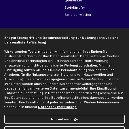
Querlenker
Stoßdämpfer
Scheibenwischer
Top Automarken
Endgerätezugriff und Datenverarbeitung für Nutzungsanalyse und
Audi Ersatzteile
personalisierte Werbung
BMW Ersatzteile
Wir verwenden Tools, mit denen wir Informationen Ihres Endgeräts
Ford Ersatzteile
auslesen/speichern und Ihre Daten verarbeiten. Dabei setzen wir Cookies
und ähnliche Technologien ein, um Ihnen personalisierte Werbung
Mercedes-Benz Ersatzteile
anzuzeigen und nicht-personalisierte Werbung zu schalten. Mit Ihrer
Opel Ersatzteile
Einwilligung nutzen wir Tools für die Personalisierung von Inhalten und
Anzeigen, für die Nutzungsanalyse, Erstellung von Nutzerprofilen und
Peugeot Ersatzteile
Auswertung unserer Werbekampagnen sowie für Social-Media-Funktionen.
Renault Ersatzteile
Ihre Daten werden auch an unsere Werbepartner weitergegeben und
gegebenenfalls mit weiteren Daten zusammengeführt. Ihre Einwilligung
Seat Ersatzteile
umfasst die Übermittlung in Drittländer, wobei Behörden möglicherweise auf
Skoda Ersatzteile
Ihre Daten zugreifen und Ihre Betroffenenrechte nicht durchgesetzt werden
könnten. Ihre Einwilligung ist jederzeit widerrufbar. Weitere Informationen
VW Ersatzteile
finden Sie in unserer
Datenschutzerklärung
.
Social Media
Nur notwendige